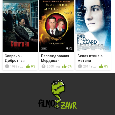
Сопрано -
Расследования
Белая птица в
Добротная
Мердока -
метели
кожаная куртка
Давайте
1999 год
0%
2008 год
0%
2014 год
0%
спросим