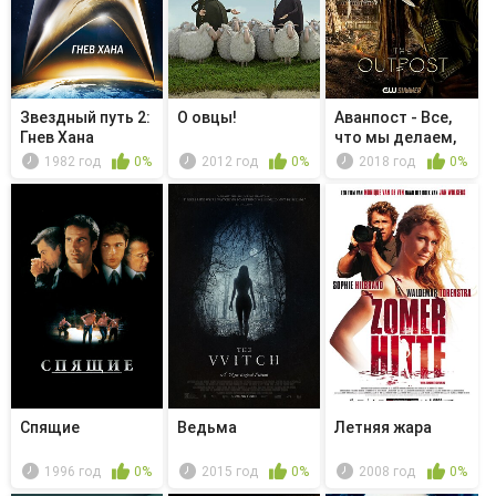
Звездный путь 2:
О овцы!
Аванпост - Все,
Гнев Хана
что мы делаем,
это го...
1982 год
0%
2012 год
0%
2018 год
0%
Спящие
Ведьма
Летняя жара
1996 год
0%
2015 год
0%
2008 год
0%