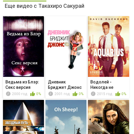
Еще видео с Такахиро Сакурай
Ведьма из Блэр:
Дневник
Водолей -
Секс версия
Бриджет Джонс
Никогда не
говори никогда
2000 год
0%
2001 год
0%
2015 год
0%