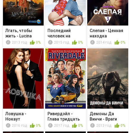
Лгать, чтобы
Последний
Слепая - Ценная
жить - Lucina
человек на
находка
tiene miedo
Земле - Some
2013 год
0%
2015 год
0%
2014 год
0%
Fri...
Ловушка -
Ривердэйл -
Демоны Да
Нокаут
Глава тридцать
Винчи - Враги
седьмая. В...
человека
2016 год
0%
2017 год
0%
2013 год
0%