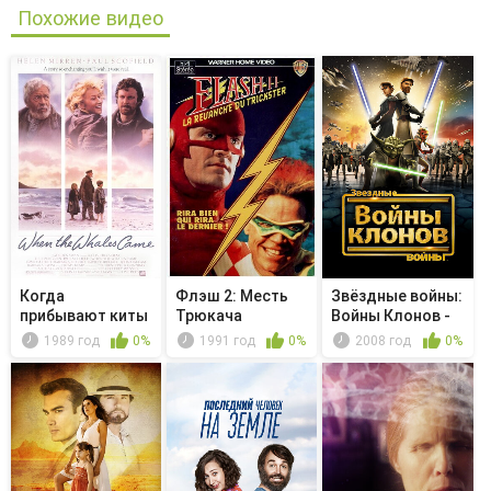
Похожие видео
Когда
Флэш 2: Месть
Звёздные войны:
прибывают киты
Трюкача
Войны Клонов -
Невинн...
1989 год
0%
1991 год
0%
2008 год
0%