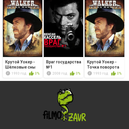
Крутой Уокер -
Враг государства
Крутой Уокер -
Шёлковые сны
№1
Точка поворота
1993 год
0%
2008 год
0%
1993 год
0%