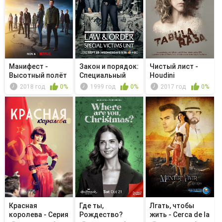
Манифест -
Закон и порядок:
Чистый лист -
Высотный полёт
Специальный
Houdini
корпус -...
2018 год
0%
1999 год
0%
2017 год
0%
Красная
Где ты,
Лгать, чтобы
королева - Серия
Рождество?
жить - Cerca de la