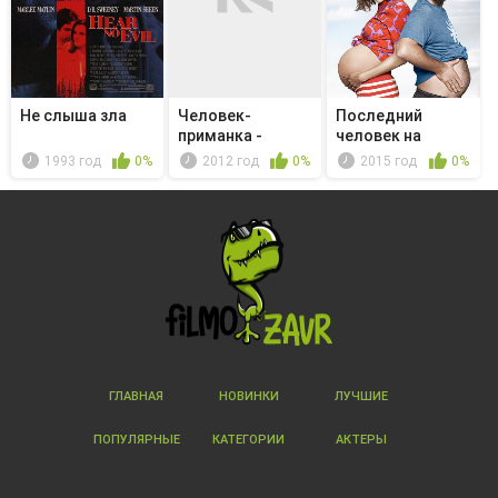
Не слыша зла
Человек-
Последний
приманка -
человек на
Главное правило:
Земле - Fish in ...
1993 год
0%
2012 год
0%
2015 год
0%
Ч...
ГЛАВНАЯ
НОВИНКИ
ЛУЧШИЕ
ПОПУЛЯРНЫЕ
КАТЕГОРИИ
АКТЕРЫ