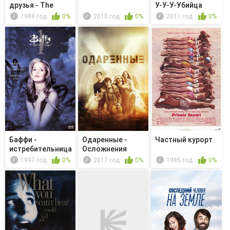
друзья - The
У-У-У-Убийца
Canine Con...
1988 год
0%
2010 год
0%
2011 год
0%
Баффи -
Одаренные -
Частный курорт
истребительница
Осложнения
вампиров - Ин...
1997 год
0%
2017 год
0%
1985 год
0%