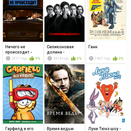
Ничего не
Силиконовая
Ганн
происходит -
долина -
Googy
Обязательный
2017 год
0%
2014 год
0%
1967 год
0%
арб...
Гарфилд и его
Время ведьм
Луни Тюнз шоу -