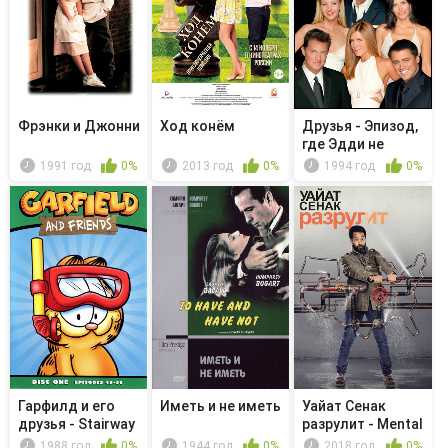
Фрэнки и Джонни
Ход конём
Друзья - Эпизод,
где Эдди не
хочет вы...
1991 год
0%
2013 год
0%
1994 год
0%
Гарфилд и его
Иметь и не иметь
Уайат Сенак
друзья - Stairway
разрулит - Mental
to St...
Health ...
1988 год
0%
1944 год
0%
2018 год
0%