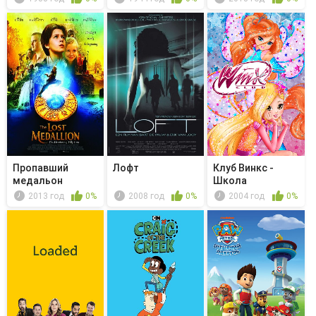
Пропавший
Лофт
Клуб Винкс -
медальон
Школа
волшебниц -
2013 год
0%
2008 год
0%
2004 год
0%
Гонка ...