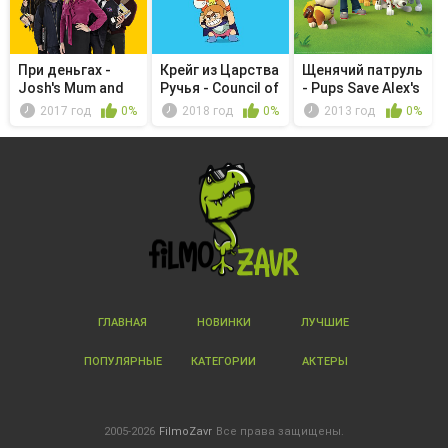
При деньгах -
Крейг из Царства
Щенячий патруль
Josh's Mum and
Ручья - Council of
- Pups Save Alex's
Dad
t...
Fe...
2017 год
0%
2018 год
0%
2013 год
0%
ГЛАВНАЯ
НОВИНКИ
ЛУЧШИЕ
ПОПУЛЯРНЫЕ
КАТЕГОРИИ
АКТЕРЫ
2005-2026
FilmoZavr
Все права защищены.