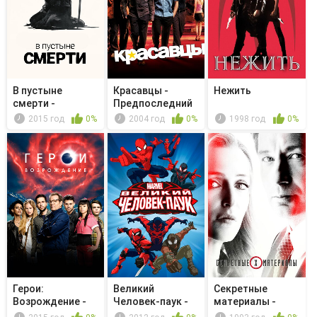
В пустыне
Красавцы -
Нежить
смерти -
Предпоследний
Появление
2015 год
0%
2004 год
0%
1998 год
0%
феникса
Герои:
Великий
Секретные
Возрождение -
Человек-паук -
материалы -
Под маской
Академия Щ. И....
Неестественный