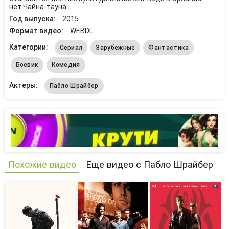
нет Чайна-тауна...
Год выпуска:
2015
Формат видео:
WEBDL
Категории:
Сериал
Зарубежные
Фантастика
Боевик
Комедия
Актеры:
Пабло Шрайбер
Похожие видео
Еще видео с Пабло Шрайбер