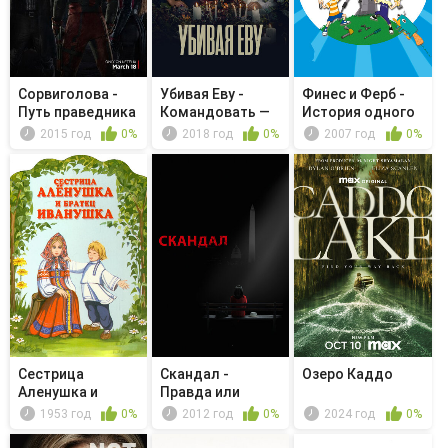
Сорвиголова -
Убивая Еву -
Финес и Ферб -
Путь праведника
Командовать —
История одного
не сахар
портала...
2015 год
0%
2018 год
0%
2007 год
0%
Сестрица
Скандал -
Озеро Каддо
Аленушка и
Правда или
братец Иванушка
последствия
1953 год
0%
2012 год
0%
2024 год
0%