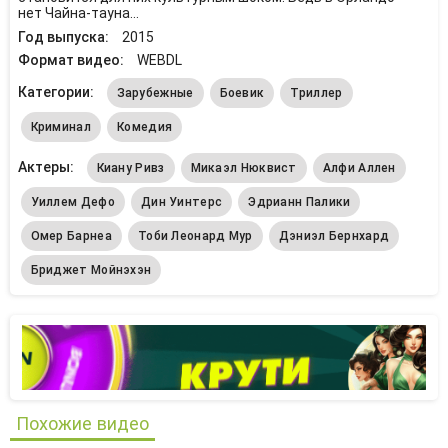
нет Чайна-тауна...
Год выпуска:
2015
Формат видео:
WEBDL
Категории:
Зарубежные
Боевик
Триллер
Криминал
Комедия
Актеры:
Киану Ривз
Микаэл Нюквист
Алфи Аллен
Уиллем Дефо
Дин Уинтерс
Эдрианн Палики
Омер Барнеа
Тоби Леонард Мур
Дэниэл Бернхард
Бриджет Мойнэхэн
Похожие видео