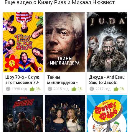
Еще видео с Киану Ривз и Микаэл Нюквист
Шоу 70−х - Ох уж
Тайны
Джуда - And Esau
этот мюзикл 70-
миллиардера -
Said to Jacob:
х
Chapter 10: The
Pour ...
1998 год
0%
2015 год
0%
2017 год
0%
U...