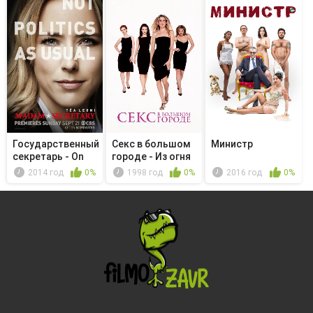
Государственный
Секс в большом
Министр
секретарь - On
городе - Из огня
the Clock
да в ...
2014 год
0%
1998 год
0%
2016 год
0%