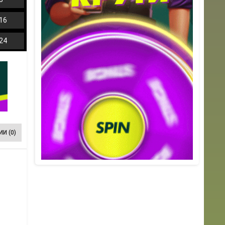
16
24
И (0)