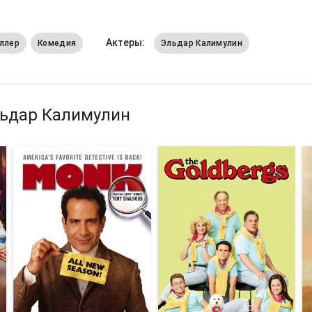
Актеры:
ллер
Комедия
Эльдар Калимулин
льдар Калимулин