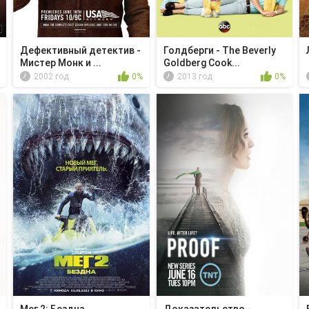
Дефективный детектив -
Голдберги - The Beverly
Мистер Монк и ...
Goldberg Cook...
2002 год
0%
2013 год
0%
Мег 2: Бездна
Доказательство -