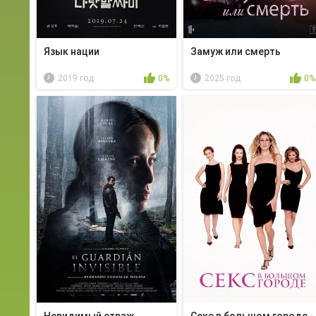
Язык нации
Замуж или смерть
2019 год
0%
2025 год
0%
Невидимый страж
Секс в большом городе -