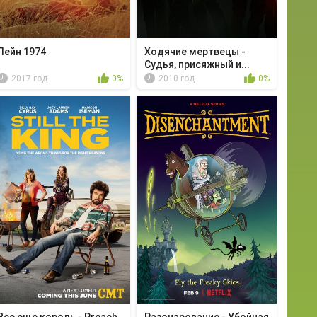
Лейн 1974
Ходячие мертвецы -
Судья, присяжный и...
2017 год
0%
2010 год
0%
Все еще король - Preach
Разочарование - Убойная