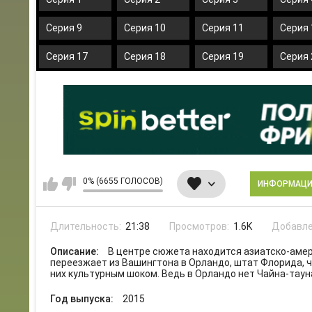
Серия 9
Серия 10
Серия 11
Серия 
Серия 17
Серия 18
Серия 19
Серия 
0% (6655 ГОЛОСОВ)
ИНФОРМАЦ
Длительность:
21:38
Просмотров:
1.6K
Добавле
Описание:
В центре сюжета находится азиатско-амер
переезжает из Вашингтона в Орландо, штат Флорида, 
них культурным шоком. Ведь в Орландо нет Чайна-тауна
Год выпуска:
2015