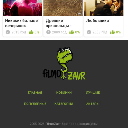
Никаких больше
Древние
Любовники
вечеринок
пришельцы -
Unlocking the
2018 год
0%
2009 год
0%
2008 год
0%
Sta...
ГЛАВНАЯ
НОВИНКИ
ЛУЧШИЕ
ПОПУЛЯРНЫЕ
КАТЕГОРИИ
АКТЕРЫ
2005-2026
FilmoZavr
Все права защищены.