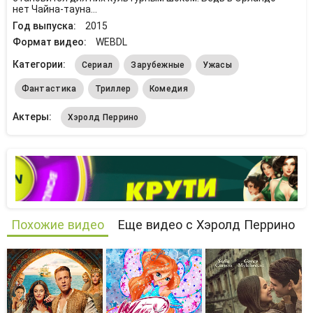
нет Чайна-тауна...
Год выпуска:
2015
Формат видео:
WEBDL
Категории:
Сериал
Зарубежные
Ужасы
Фантастика
Триллер
Комедия
Актеры:
Хэролд Перрино
Похожие видео
Еще видео с Хэролд Перрино