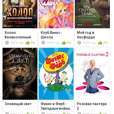
Холоп.
Клуб Винкс -
Мой год в
Великолепный
Школа
Оксфорде
век
волшебниц - Winx
2024 год
0%
2004 год
0%
2025 год
0%
B...
Зловещий свет
Финес и Ферб -
Розовая пантера
Звездные войны.
2
Часть 2