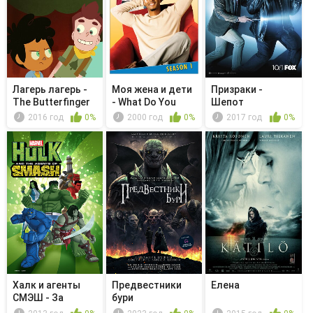
Лагерь лагерь -
Моя жена и дети
Призраки -
The Butterfinger
- What Do You
Шепот
Effect
Know?
2016 год
0%
2000 год
0%
2017 год
0%
Халк и агенты
Предвестники
Елена
СМЭШ - За
бури
Асгард