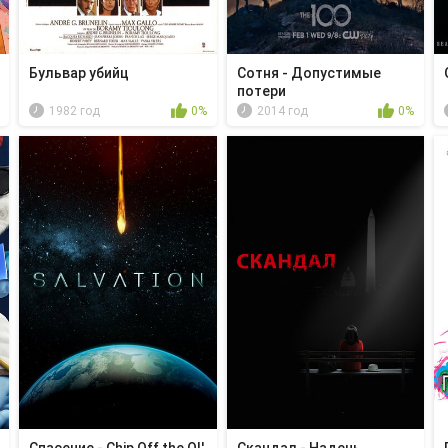
Бульвар убийц
Сотня - Допустимые
потери
1982 год
0%
2014 год
0%
Спасение - Chip Off the Ol'
Скандал - Надень