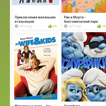
Приключения маленьких
Рик и Морти -
итальянцев
Анатомический парк
2014 год
0%
2013 год
0%
Моя жена и дети - Jay
Смурфики