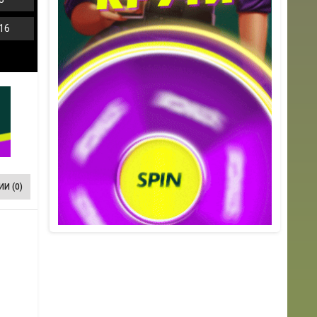
16
И (0)