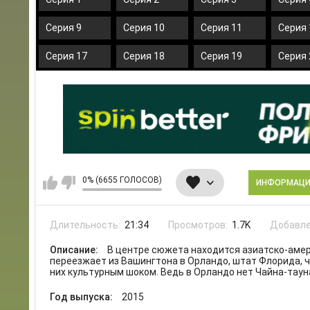
Серия 9
Серия 10
Серия 11
Серия 
Серия 17
Серия 18
Серия 19
Серия 
0% (6655 ГОЛОСОВ)
ИНФОРМАЦ
Длительность:
21:34
Просмотров:
1.7K
Добавле
Описание:
В центре сюжета находится азиатско-амер
переезжает из Вашингтона в Орландо, штат Флорида, 
них культурным шоком. Ведь в Орландо нет Чайна-тауна
Год выпуска:
2015