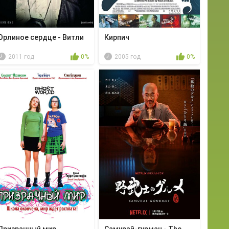
Орлиное сердце - Витли
Кирпич
2011 год
0%
2005 год
0%
Призрачный мир
Самурай-гурман - The