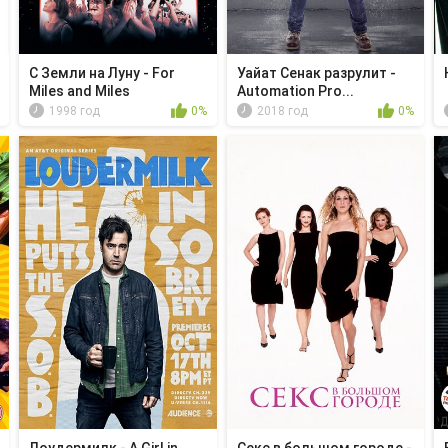
С Земли на Луну - For
Уайат Сенак разрулит -
Miles and Miles
Automation Pro...
1998 год
0%
2018 год
0%
Лоудермилк - A Girl in
Секс в большом городе -