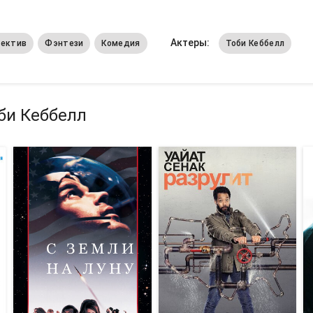
Актеры:
ектив
Фэнтези
Комедия
Тоби Кеббелл
би Кеббелл