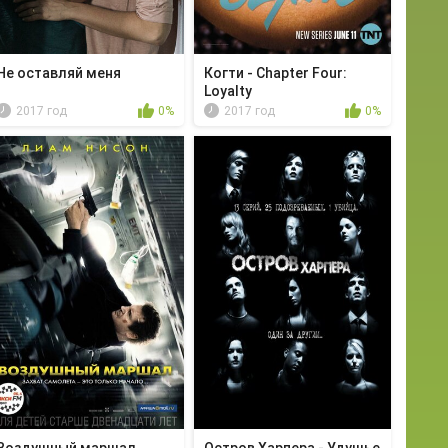
Не оставляй меня
Когти - Chapter Four:
Loyalty
2017 год
0%
2017 год
0%
Воздушный маршал
Остров Харпера - Удушье