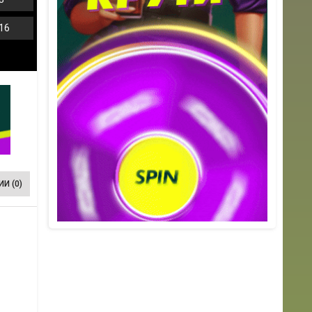
16
И (0)