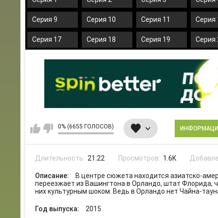
Серия 9
Серия 10
Серия 11
Серия 
Серия 17
Серия 18
Серия 19
Серия 
0% (6655 ГОЛОСОВ)
ИНФОРМАЦ
Длительность:
21:22
Просмотров:
1.6K
Добавле
Описание:
В центре сюжета находится азиатско-амер
переезжает из Вашингтона в Орландо, штат Флорида, 
них культурным шоком. Ведь в Орландо нет Чайна-тауна
Год выпуска:
2015