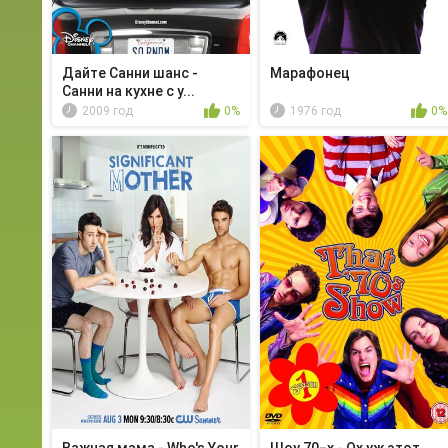
Дайте Санни шанс -
Марафонец
Санни на кухне с у...
2009 год
0%
1976 год
0%
Важная мама - Who's Your
Шоу 70−х - Ох уж этот