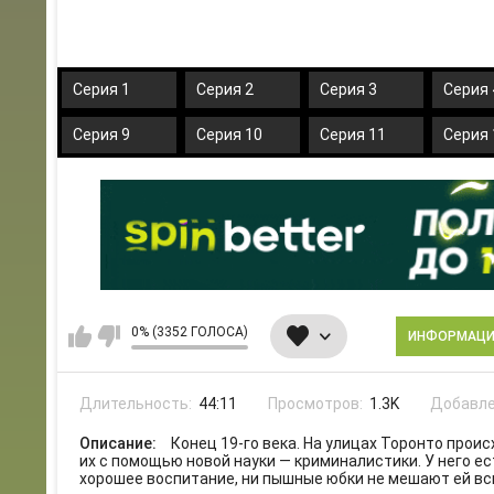
Серия 1
Серия 2
Серия 3
Серия 
Серия 9
Серия 10
Серия 11
Серия 
0% (3352 ГОЛОСА)
ИНФОРМАЦ
Длительность:
44:11
Просмотров:
1.3K
Добавле
Описание:
Конец 19-го века. На улицах Торонто про
их с помощью новой науки — криминалистики. У него е
хорошее воспитание, ни пышные юбки не мешают ей вс