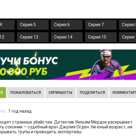
4
Серия 5
Серия 6
Серия 7
Серия 
12
Серия 13
Серия 14
Серия 15
Серия 
ИЯ
ПОЖАЛОВАТЬСЯ
СКРИНШОТЫ
ПОДЕЛИТЬСЯ
КОММЕНТАРИ
но:
1 год назад
исходят странные убийства. Детектив Уильям Мердок раскрывает
сть союзник — судебный врач Джулия Огден. Ни юный возраст, ни
крывать трупы и проводить экспертизы.