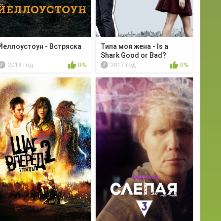
Йеллоустоун - Встряска
Типа моя жена - Is a
Shark Good or Bad?
2018 год
0%
2017 год
0%