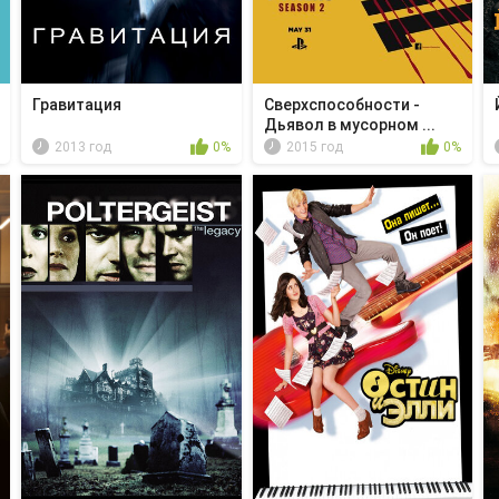
Гравитация
Сверхспособности -
Дьявол в мусорном ...
2013 год
0%
2015 год
0%