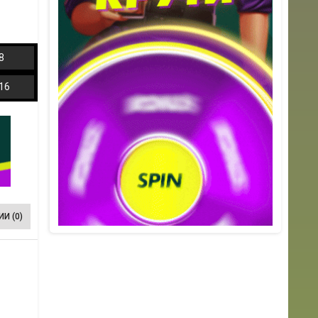
8
16
И (0)