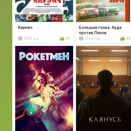
Кирпич
Большая гонка. Ауди
против Лянчи
2005 год
0%
2024 год
0%