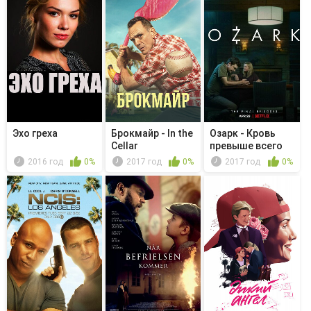
Эхо греха
Брокмайр - In the
Озарк - Кровь
Cellar
превыше всего
2016 год
0%
2017 год
0%
2017 год
0%