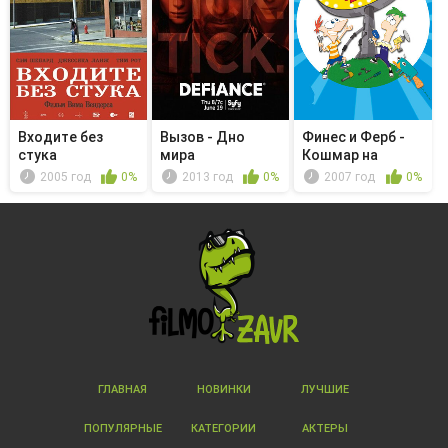
Входите без
Вызов - Дно
Финес и Ферб -
стука
мира
Кошмар на
улицах Дэнви...
2005 год
0%
2013 год
0%
2007 год
0%
ГЛАВНАЯ
НОВИНКИ
ЛУЧШИЕ
ПОПУЛЯРНЫЕ
КАТЕГОРИИ
АКТЕРЫ