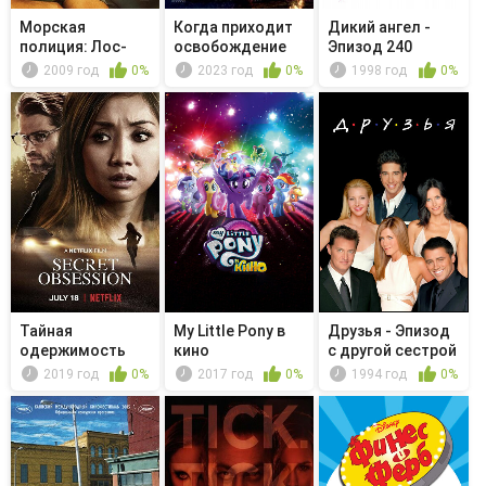
Морская
Когда приходит
Дикий ангел -
полиция: Лос-
освобождение
Эпизод 240
Анджелес -
2009 год
0%
2023 год
0%
1998 год
0%
Asesinos
Тайная
My Little Pony в
Друзья - Эпизод
одержимость
кино
с другой сестрой
Рэйчел
2019 год
0%
2017 год
0%
1994 год
0%