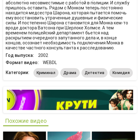
абсолютно несовместимые с работой в полиции. И службу
пришлось оставить. Рядом с Монком теперь постоянно
находится медсестра Шарона, которая пытается помочь
ему восстановить утраченные душевные и физические
силы. И постепенно Шарона становится для Монка кем-то
вроде доктора Ватсона при Шерлоке Холмсе. А тем
временем полицейский департамент бьется над
раскрытием очередного запутанного дела и, в конце
концов, осознает необходимость подключения Монка в
качестве частного консультанта к расследованию.
Год выпуска:
2002
Формат видео:
WEBDL
Категории:
Криминал
Драма
Детектив
Комедия
Похожие видео