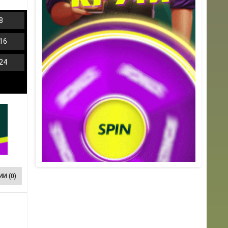
8
16
24
И (0)