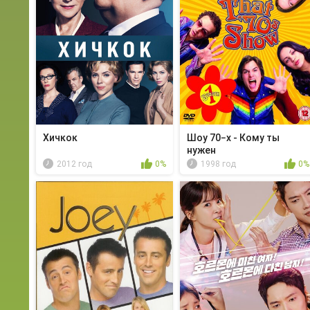
Хичкок
Шоу 70−х - Кому ты
нужен
2012 год
0%
1998 год
0%