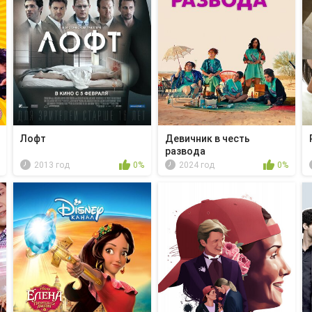
Лофт
Девичник в честь
развода
2013 год
0%
2024 год
0%