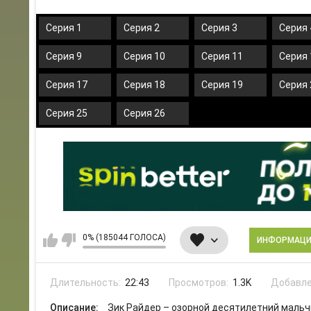
Серия 1
Серия 2
Серия 3
Серия 
Серия 9
Серия 10
Серия 11
Серия 
Серия 17
Серия 18
Серия 19
Серия 
Серия 25
Серия 26
0% (185044 ГОЛОСА)
ИНФОРМАЦ
Длительность:
22:43
Просмотров:
1.3K
Добавле
Описание:
Зик Райдер – озорной десятилетний мальчи