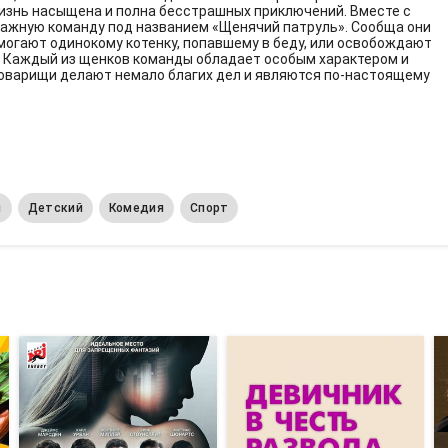
 жизнь насыщена и полна бесстрашных приключений. Вместе с
ажную команду под названием «Щенячий патруль». Сообща они
огают одинокому котенку, попавшему в беду, или освобождают
у. Каждый из щенков команды обладает особым характером и
товарищи делают немало благих дел и являются по-настоящему
м
Детский
Комедия
Спорт