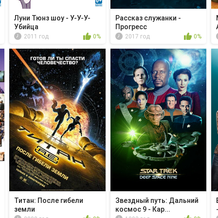
Луни Тюнз шоу - У-У-У-
Рассказ служанки -
Убийца
Прогресс
2011 год
0%
2017 год
0%
Титан: После гибели
Звездный путь: Дальний
земли
космос 9 - Кар...