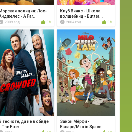
Морская полиция: Лос-
Клуб Винкс - Школа
Анджелес - A Far...
волшебниц - Butter...
2009 год
0%
2004 год
0%
В тесноте, да не в обиде
Закон Мёрфи -
- The Fixer
Escape/Milo in Space