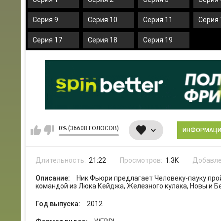
Серия 9
Серия 10
Серия 11
Серия 
Серия 17
Серия 18
Серия 19
0% (36608 ГОЛОСОВ)
ИНФОРМАЦ
Длительность:
21:22
Просмотров:
1.3K
Добавле
Описание:
Ник Фьюри предлагает Человеку-пауку про
командой из Люка Кейджа, Железного кулака, Новы и Б
Год выпуска:
2012