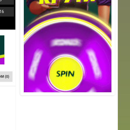
16
И (0)