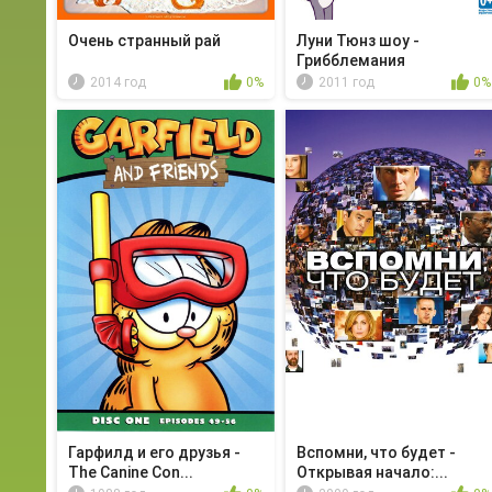
Очень странный рай
Луни Тюнз шоу -
Грибблемания
2014 год
0%
2011 год
0%
Гарфилд и его друзья -
Вспомни, что будет -
The Canine Con...
Открывая начало:...