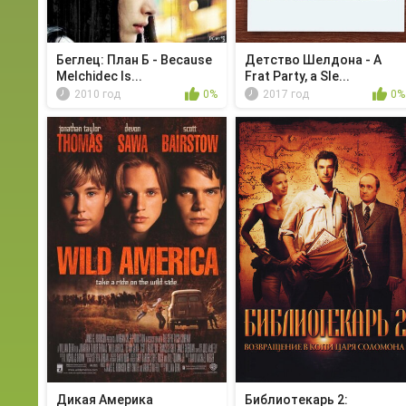
Беглец: План Б - Because
Детство Шелдона - A
Melchidec Is...
Frat Party, a Sle...
2010 год
0%
2017 год
0%
Дикая Америка
Библиотекарь 2: