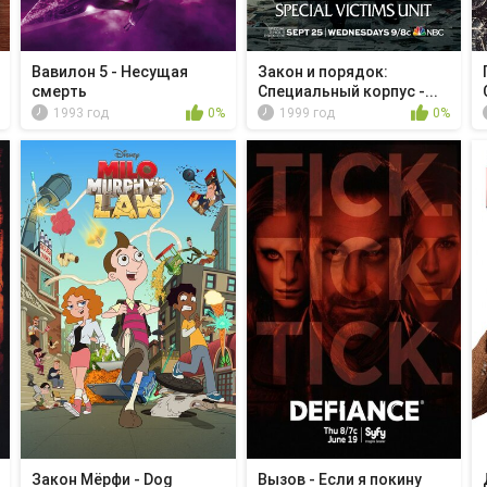
Вавилон 5 - Несущая
Закон и порядок:
смерть
Специальный корпус -...
1993 год
0%
1999 год
0%
Закон Мёрфи - Dog
Вызов - Если я покину