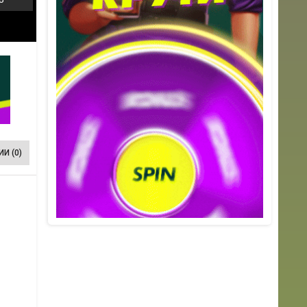
И (0)