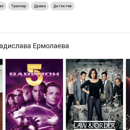
ал
Триллер
Драма
Детектив
ладислава Ермолаева