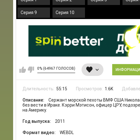
Серия 9
Серия 10
0% (64967 ГОЛОСОВ)
ИНФОРМАЦ
Длительность:
55:15
Просмотров:
1.6K
Добавле
Описание:
Сержант морской пехоты ВМФ США Николас
без вести в Ираке. Кэрри Мэтисон, офицер ЦРУ, подозр
на Америку.
Год выпуска:
2011
Формат видео:
WEBDL