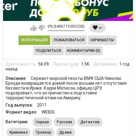
0% (64967 ГОЛОСОВ)
ИНФОРМАЦИЯ
ПОЖАЛОВАТЬСЯ
СКРИНШОТЫ
ПОДЕЛИТЬСЯ
КОММЕНТАРИИ (0)
Длительность:
56:09
Просмотров:
1.5K
Добавлено:
1 год
назад
Описание:
Сержант морской пехоты ВМФ США Николас
Броуди возвращается домой после восьми лет отсутствия
без вести в Ираке. Кэрри Мэтисон, офицер ЦРУ,
подозревает, что он причастен к подготовке
террористической атаки на Америку.
Год выпуска:
2011
Формат видео:
WEBDL
Категории:
Сериал
Русские
Детектив
Криминал
Триллер
Драма