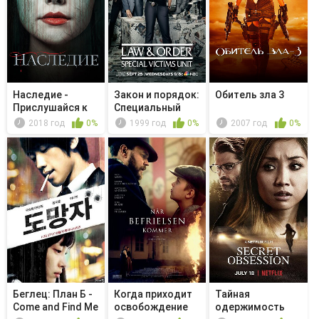
Наследие -
Закон и порядок:
Обитель зла 3
Прислушайся к
Специальный
звуку моего ...
корпус -...
2018 год
0%
1999 год
0%
2007 год
0%
Беглец: План Б -
Когда приходит
Тайная
Come and Find Me
освобождение
одержимость