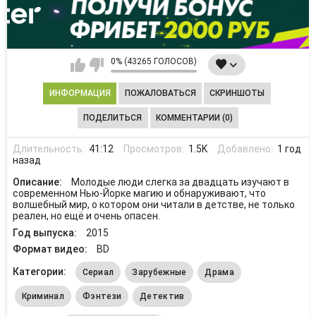
0% (43265 ГОЛОСОВ)
ИНФОРМАЦИЯ
ПОЖАЛОВАТЬСЯ
СКРИНШОТЫ
ПОДЕЛИТЬСЯ
КОММЕНТАРИИ (0)
Длительность:
41:12
Просмотров:
1.5K
Добавлено:
1 год
назад
Описание:
Молодые люди слегка за двадцать изучают в
современном Нью-Йорке магию и обнаруживают, что
волшебный мир, о котором они читали в детстве, не только
реален, но ещё и очень опасен.
Год выпуска:
2015
Формат видео:
BD
Категории:
Сериал
Зарубежные
Драма
Криминал
Фэнтези
Детектив