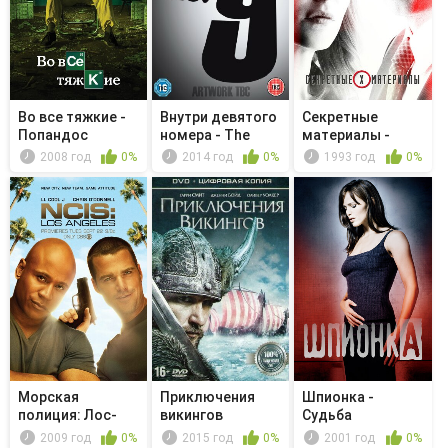
Во все тяжкие -
Внутри девятого
Секретные
Попандос
номера - The
материалы -
Curse of...
Последователи
2008 год
0%
2014 год
0%
1993 год
0%
Морская
Приключения
Шпионка -
полиция: Лос-
викингов
Судьба
Анджелес -
2009 год
0%
2015 год
0%
2001 год
0%