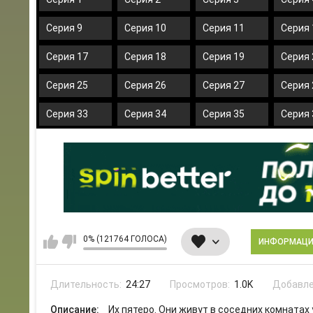
Серия 9
Серия 10
Серия 11
Серия 
Серия 17
Серия 18
Серия 19
Серия 
Серия 25
Серия 26
Серия 27
Серия 
Серия 33
Серия 34
Серия 35
Серия 
0% (121764 ГОЛОСА)
ИНФОРМАЦ
Длительность:
24:27
Просмотров:
1.0K
Добавле
Описание:
Их пятеро. Они живут в соседних комнатах 