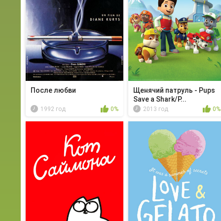
После любви
Щенячий патруль - Pups
Save a Shark/P...
1992 год
0%
2013 год
0%