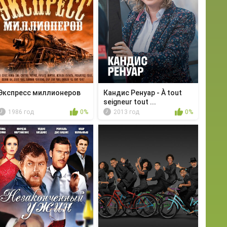
Экспресс миллионеров
Кандис Ренуар - À tout
seigneur tout ...
1986 год
0%
2013 год
0%