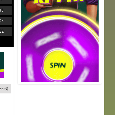
16
24
32
И (0)