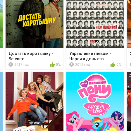
Достать коротышку -
Управление гневом -
Selenite
Чарли и дочь его ...
2017 год
0%
2012 год
0%