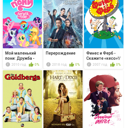
Мой маленький
Перерождение
Финес и Ферб -
пони: Дружба -
Скажите «кесо»!/
это чудо...
Танцы ...
2010 год
0%
2018 год
0%
2007 год
0%