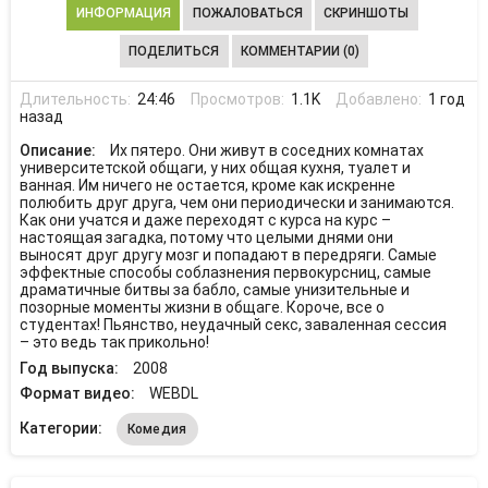
ИНФОРМАЦИЯ
ПОЖАЛОВАТЬСЯ
СКРИНШОТЫ
ПОДЕЛИТЬСЯ
КОММЕНТАРИИ (0)
Длительность:
24:46
Просмотров:
1.1K
Добавлено:
1 год
назад
Описание:
Их пятеро. Они живут в соседних комнатах
университетской общаги, у них общая кухня, туалет и
ванная. Им ничего не остается, кроме как искренне
полюбить друг друга, чем они периодически и занимаются.
Как они учатся и даже переходят с курса на курс –
настоящая загадка, потому что целыми днями они
выносят друг другу мозг и попадают в передряги. Самые
эффектные способы соблазнения первокурсниц, самые
драматичные битвы за бабло, самые унизительные и
позорные моменты жизни в общаге. Короче, все о
студентах! Пьянство, неудачный секс, заваленная сессия
– это ведь так прикольно!
Год выпуска:
2008
Формат видео:
WEBDL
Категории:
Комедия