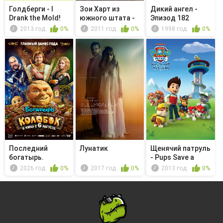
Голдберги - I
Зои Харт из
Дикий ангел -
Drank the Mold!
южного штата -
Эпизод 182
Тема для р...
2013 год
0%
2011 год
0%
1998 год
0%
Последний
Лунатик
Щенячий патруль
богатырь.
- Pups Save a
Колобок
Rubble-...
2026 год
0%
2017 год
0%
2013 год
0%