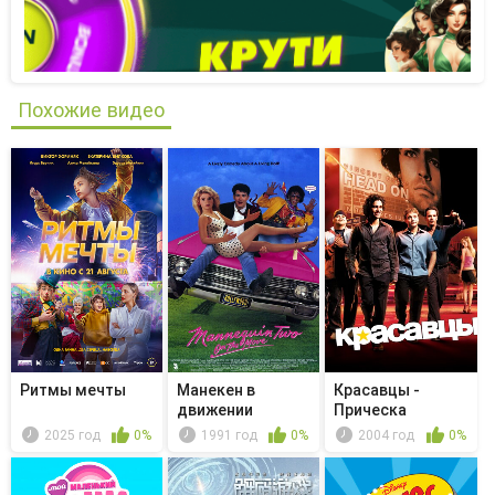
Похожие видео
Ритмы мечты
Манекен в
Красавцы -
движении
Прическа
2025 год
0%
1991 год
0%
2004 год
0%