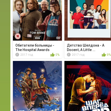
Обитатели больницы -
Детство Шелдона - A
The Hospital Awards
Docent, A Little ...
2017 год
0%
2017 год
0%