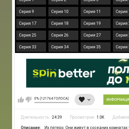
Серия 9
Серия 10
Серия 11
Серия 
Серия 17
Серия 18
Серия 19
Серия 
Серия 25
Серия 26
Серия 27
Серия 
Серия 33
Серия 34
Серия 35
Серия 
0% (121764 ГОЛОСА)
ИНФОРМАЦ
Длительность:
24:39
Просмотров:
1.0K
Добавле
Описание:
Их пятеро. Они живут в соседних комнатах 