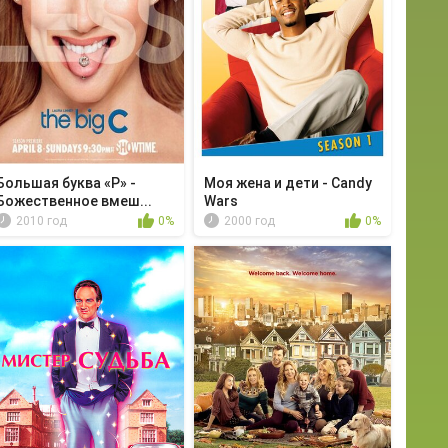
Большая буква «Р» -
Моя жена и дети - Candy
Божественное вмеш...
Wars
2010 год
0%
2000 год
0%