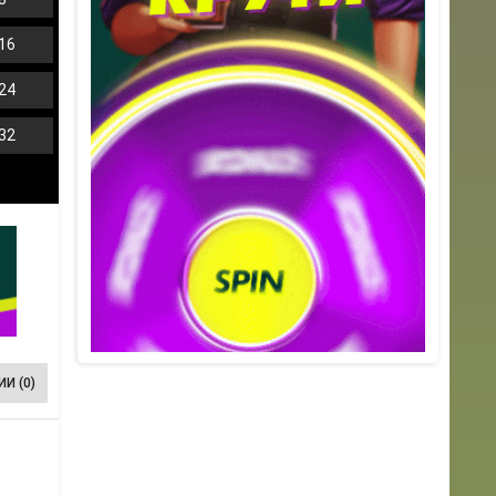
16
24
32
И (0)