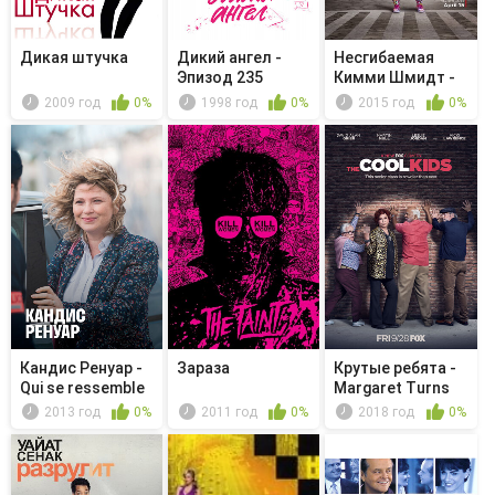
Дикая штучка
Дикий ангел -
Несгибаемая
Эпизод 235
Кимми Шмидт -
Kimmy Sees ...
2009 год
0%
1998 год
0%
2015 год
0%
Кандис Ренуар -
Зараза
Крутые ребята -
Qui se ressemble
Margaret Turns
s'as...
65
2013 год
0%
2011 год
0%
2018 год
0%