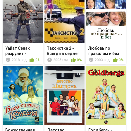
Уайат Сенак
Таксистка 2 -
Любовь по
разрулит -
Всегда в седле!
правилам и без
Automation Pro...
2018 год
0%
2005 год
0%
2003 год
0%
Божественная
Детство
Голдберги -