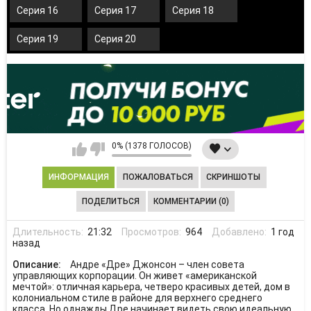
Серия 16
Серия 17
Серия 18
Серия 19
Серия 20
0% (1378 ГОЛОСОВ)
ИНФОРМАЦИЯ
ПОЖАЛОВАТЬСЯ
СКРИНШОТЫ
ПОДЕЛИТЬСЯ
КОММЕНТАРИИ (0)
Длительность:
21:32
Просмотров:
964
Добавлено:
1 год
назад
Описание:
Андре «Дре» Джонсон – член совета
управляющих корпорации. Он живет «американской
мечтой»: отличная карьера, четверо красивых детей, дом в
колониальном стиле в районе для верхнего среднего
класса. Но однажды Дре начинает видеть свою идеальную