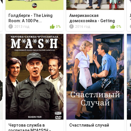
Голдберги - The Living
Американская
Room: A 100 Pe...
домохозяйка - Getting
Fr...
2013 год
0%
2016 год
0%
Чертова служба в
Счастливый случай
гoспитале M*A*S*H - ...