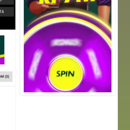
16
И (0)