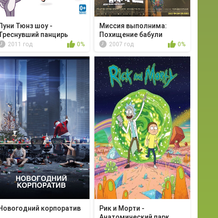
Луни Тюнз шоу -
Миссия выполнима:
Треснувший панцирь
Похищение бабули
2011 год
0%
2007 год
0%
Новогодний корпоратив
Рик и Морти -
Анатомический парк