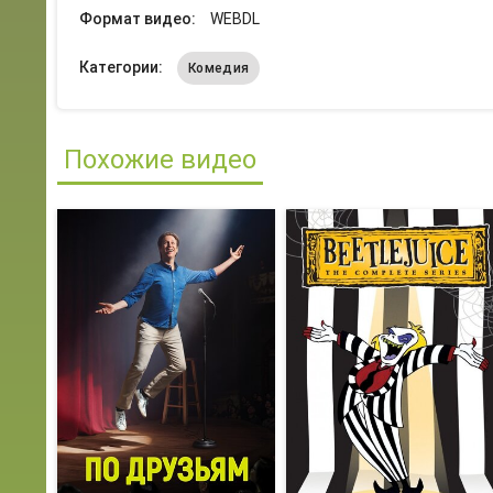
Формат видео:
WEBDL
Категории:
Комедия
Похожие видео