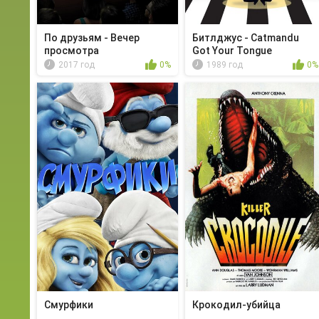
По друзьям - Вечер
Битлджус - Catmandu
просмотра
Got Your Tongue
2017 год
0%
1989 год
0%
Смурфики
Крокодил-убийца