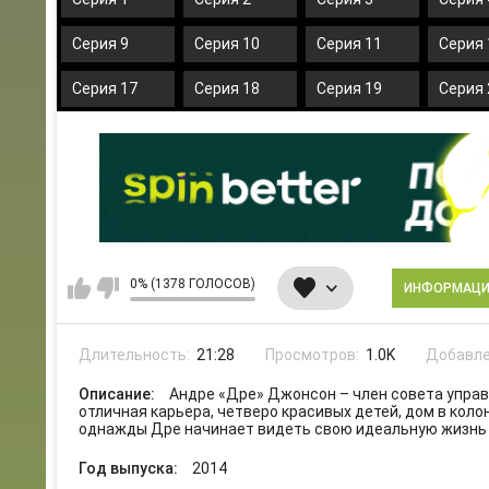
Серия 9
Серия 10
Серия 11
Серия 
Серия 17
Серия 18
Серия 19
Серия 
0% (1378 ГОЛОСОВ)
ИНФОРМАЦ
Длительность:
21:28
Просмотров:
1.0K
Добавле
Описание:
Андре «Дре» Джонсон – член совета упра
отличная карьера, четверо красивых детей, дом в коло
однажды Дре начинает видеть свою идеальную жизнь
Год выпуска:
2014