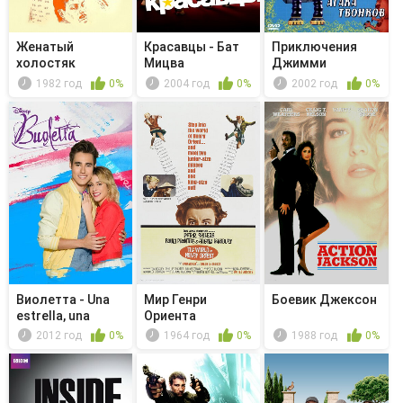
Женатый
Красавцы - Бат
Приключения
холостяк
Мицва
Джимми
Нейтрона,
1982 год
0%
2004 год
0%
2002 год
0%
мальчика...
Виолетта - Una
Мир Генри
Боевик Джексон
estrella, una
Ориента
canción
2012 год
0%
1964 год
0%
1988 год
0%