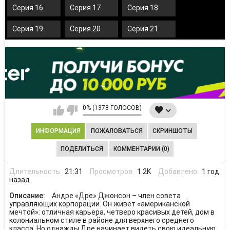
Серия 16
Серия 17
Серия 18
Серия 19
Серия 20
Серия 21
0% (1378 ГОЛОСОВ)
ИНФОРМАЦИЯ
ПОЖАЛОВАТЬСЯ
СКРИНШОТЫ
ПОДЕЛИТЬСЯ
КОММЕНТАРИИ (0)
Длительность:
21:31
Просмотров:
1.2K
Добавлено:
1 год
назад
Описание:
Андре «Дре» Джонсон – член совета
управляющих корпорации. Он живет «американской
мечтой»: отличная карьера, четверо красивых детей, дом в
колониальном стиле в районе для верхнего среднего
класса. Но однажды Дре начинает видеть свою идеальную