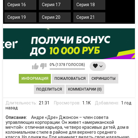
Серия 16
Серия 17
Серия 18
Серия 19
Серия 20
Серия 21
0% (1378 ГОЛОСОВ)
ИНФОРМАЦИЯ
ПОЖАЛОВАТЬСЯ
СКРИНШОТЫ
ПОДЕЛИТЬСЯ
КОММЕНТАРИИ (0)
Длительность:
21:31
Просмотров:
1.1K
Добавлено:
1 год
назад
Описание:
Андре «Дре» Джонсон – член совета
управляющих корпорации. Он живет «американской
мечтой»: отличная карьера, четверо красивых детей, дом в
колониальном стиле в районе для верхнего среднего
класса. Но однажды Дре начинает видеть свою идеальную