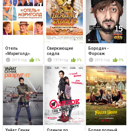
Отель
Сверкающие
Бородач -
«Мэриголд».
седла
Форсаж
Заселение
2015 год
0%
1974 год
0%
2016 год
0%
продолжается
Уайат Сенак
Одинок по
Более полный