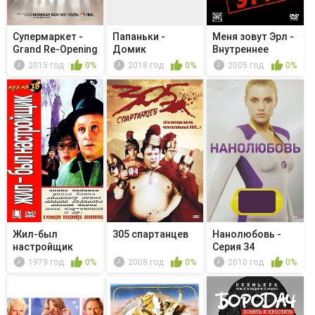
Супермаркет -
Папаньки -
Меня зовут Эрл -
Grand Re-Opening
Домик
Внутреннее
расследов...
2015 год
0%
2018 год
0%
2005 год
0%
Жил-был
305 спартанцев
Нанолюбовь -
настройщик
Серия 34
1979 год
0%
2008 год
0%
2010 год
0%