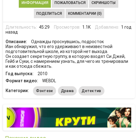
ИНФОРМАЦИЯ
ПОЖАЛОВАТЬСЯ
СКРИНШОТЫ
ПОДЕЛИТЬСЯ
КОММЕНТАРИИ (0)
Длительность:
45:29
Просмотров:
1.1K
Добавлено:
1 год
назад
Описание:
Однажды проснувшись, подросток
Иан обнаружил, что его удерживают в неизвестной
подготовительной школе, из которой нет выхода.
Он создает секретную группу, в которую входят Си Джей,
Гейб и Суки, с намерением узнать, для чего их тренировали
и как отсюда сбежать.
Год выпуска:
2010
Формат видео:
WEBDL
Категории:
Фэнтези
Драма
Детектив