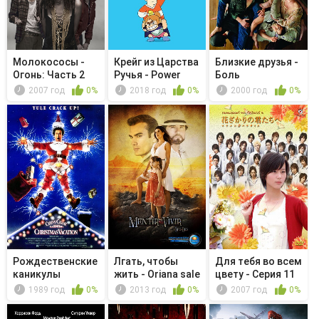
Молокососы -
Крейг из Царства
Близкие друзья -
Огонь: Часть 2
Ручья - Power
Боль
Punchers
2007 год
0%
2018 год
0%
2000 год
0%
Рождественские
Лгать, чтобы
Для тебя во всем
каникулы
жить - Oriana sale
цвету - Серия 11
de la...
1989 год
0%
2013 год
0%
2007 год
0%