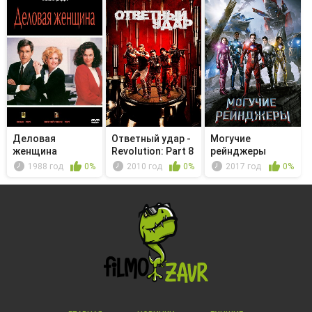
Деловая
Ответный удар -
Могучие
женщина
Revolution: Part 8
рейнджеры
1988 год
0%
2010 год
0%
2017 год
0%