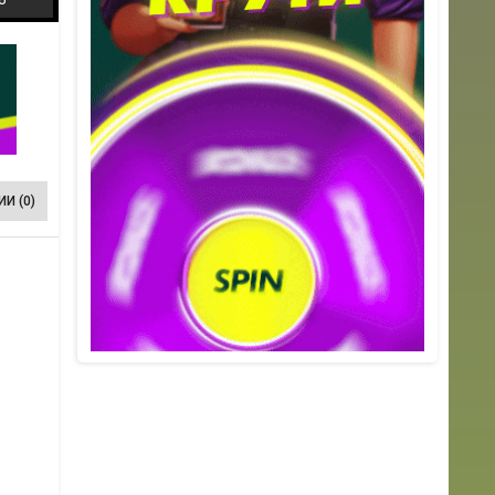
И (0)