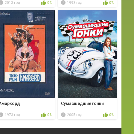
2013 год
0%
1993 год
0%
Амаркорд
Сумасшедшие гонки
1973 год
0%
2005 год
0%