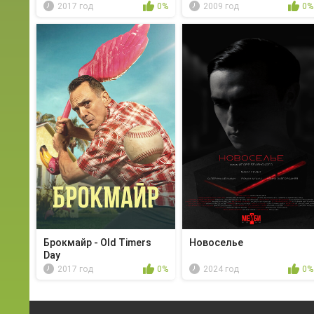
2017 год
0%
2009 год
0%
Брокмайр - Old Timers
Новоселье
Day
2017 год
0%
2024 год
0%