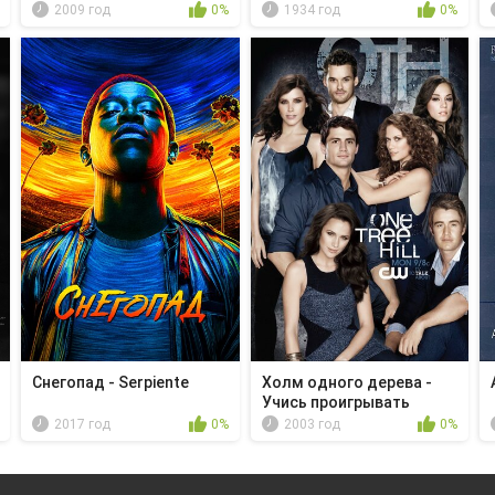
2009 год
0%
1934 год
0%
Снегопад - Serpiente
Холм одного дерева -
Учись проигрывать
2017 год
0%
2003 год
0%