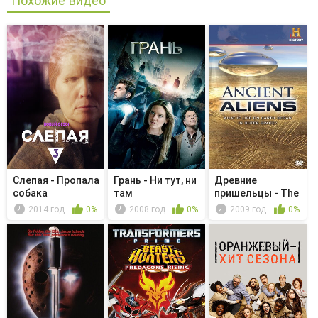
Похожие видео
Слепая - Пропала
Грань - Ни тут, ни
Древние
собака
там
пришельцы - The
World on Alert
2014 год
0%
2008 год
0%
2009 год
0%