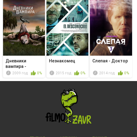
Дневники
Незнакомец
Слепая - Доктор
вампира -
Преследуемые
2009 год
0%
2015 год
0%
2014 год
0%