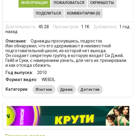
ИНФОРМАЦИЯ
ПОЖАЛОВАТЬСЯ
СКРИНШОТЫ
ПОДЕЛИТЬСЯ
КОММЕНТАРИИ (0)
Длительность:
45:28
Просмотров:
1.1K
Добавлено:
1 год
назад
Описание:
Однажды проснувшись, подросток
Иан обнаружил, что его удерживают в неизвестной
подготовительной школе, из которой нет выхода.
Он создает секретную группу, в которую входят Си Джей,
Гейб и Суки, с намерением узнать, для чего их тренировали
и как отсюда сбежать.
Год выпуска:
2010
Формат видео:
WEBDL
Категории:
Фэнтези
Драма
Детектив