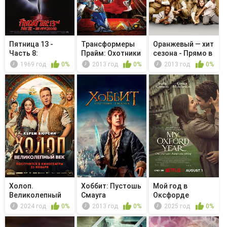
Пятница 13 -
Трансформеры
Оранжевый — хит
Часть 8:
Прайм: Охотники
сезона - Прямо в
Джейсон
на чудов...
сиську
1969 год
0%
2013 год
0%
2013 год
0%
штурмуе...
Холоп.
Хоббит: Пустошь
Мой год в
Великолепный
Смауга
Оксфорде
век
2024 год
0%
2013 год
0%
2025 год
0%