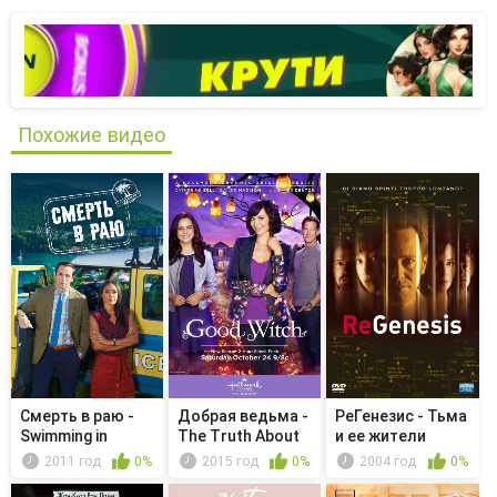
Похожие видео
Смерть в раю -
Добрая ведьма -
РеГенезис - Тьма
Swimming in
The Truth About
и ее жители
Murder
Lies
2011 год
0%
2015 год
0%
2004 год
0%