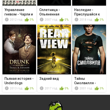
Управление
Сплетница -
Наследие -
гневом - Чарли и
Опьяненная
Прислушайся к
проститутка
звуку моего ...
2012 год
0%
2007 год
0%
2018 год
0%
Пьяная история -
Задний вид
Тайны
Underdogs
Смолвилля -
Одержимость
2013 год
0%
2017 год
0%
2001 год
0%