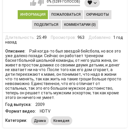
0% (5289 ГОЛОСОВ)
ИНФОРМАЦИЯ
ПОЖАЛОВАТЬСЯ
СКРИНШОТЫ
ПОДЕЛИТЬСЯ
КОММЕНТАРИИ (0)
Длительность:
25:49
Просмотров:
963
Добавлено:
1 год
назад
Описание:
Рэй когда-то был звездой бейсбола, но все это
уже далеко позади. Сейчас он работает тренером
баскетбольной школьной команды, от него ушла жена, он
живет в простом домике со своими двумя детьми, и денег
не хватает ни на что. После того как его дом сгорает, а
дети переезжают к маме, он понимает, что надо в жизни
что-то менять, так как жить на такие гроши больше просто
невозможно. Единственное, что его отличает от
остальных, так это его большое мужское достоинство,
теперь он решает стать мужским эскортом, так как кроме
этого он ничего не умеет.
Год выпуска:
2009
Формат видео:
HDTV
Категории:
Драма
Комедия