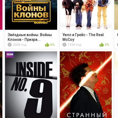
Звёздные войны: Войны
Уилл и Грейс - The Real
Клонов - Призра...
McCoy
2008 год
0%
1998 год
0%