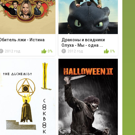
Обитель лжи - Истина
Драконы и всадники
Олуха - Мы - одна ...
2012 год
0%
2012 год
0%