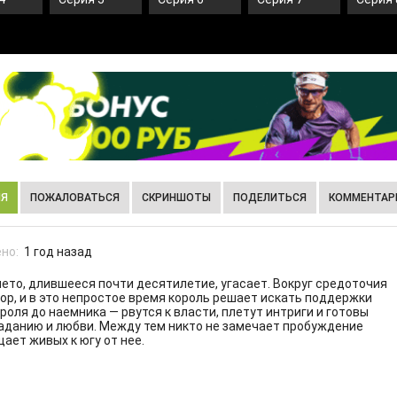
ИЯ
ПОЖАЛОВАТЬСЯ
СКРИНШОТЫ
ПОДЕЛИТЬСЯ
КОММЕНТАРИ
но:
1 год назад
лето, длившееся почти десятилетие, угасает. Вокруг средоточия
вор, и в это непростое время король решает искать поддержки
ороля до наемника — рвутся к власти, плетут интриги и готовы
траданию и любви. Между тем никто не замечает пробуждение
ает живых к югу от нее.