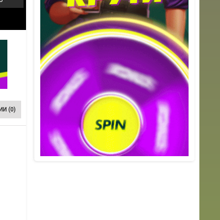
И (0)