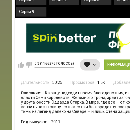
Серия 9
0% (1166276 ГОЛОСОВ)
ИНФОРМАЦ
Длительность:
50:25
Просмотров:
1.5K
Добавле
Описание:
К концу подходит время благоденствия, и 
власти Семи королевств, Железного трона, зреет заго
у друга юности Эддарда Старка. В мире, где все — от к
вонзить нож в спину, есть место и благородству, сос
тьмы из легенд далеко на Севере — и лишь Стена защищ
Год выпуска:
2011