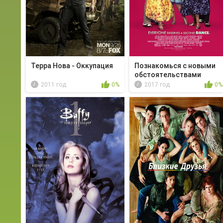
Терра Нова - Оккупация
Познакомься с новыми
обстоятельствами
2011 год
0%
2017 год
0%