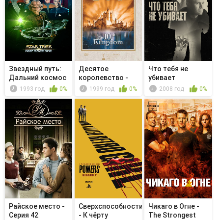
Звездный путь:
Десятое
Чтo тебя не
Дальний космос
королевство -
убивает
9 - Инк...
Серия 09-10
1993 год
0%
1999 год
0%
2008 год
0%
Райское место -
Сверхспособности
Чикаго в Огне -
Серия 42
- К чёрту
The Strongest