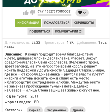
0% (1166276 ГОЛОСОВ)
ИНФОРМАЦИЯ
ПОЖАЛОВАТЬСЯ
СКРИНШОТЫ
ПОДЕЛИТЬСЯ
КОММЕНТАРИИ (0)
Длительность:
52:22
Просмотров:
1.3K
Добавлено:
1 год
назад
Описание:
К концу подходит время благоденствия,
и лето, длившееся почти десятилетие, угасает. Вокруг
средоточия власти Семи королевств, Железного трона,
зреет заговор, и в это непростое время король решает
искать поддержки у друга юности Эддарда Старка. В мире,
где все — от короля до наемника — рвутся к власти, плетут
интриги и готовы вонзить нож в спину, есть место
и благородству, состраданию и любви. Между тем никто
не замечает пробуждение тьмы из легенд далеко
на Севере — и лишь Стена защищает живых к югу от нее.
Год выпуска:
2011
Формат видео:
BD
Категории:
Сериал
Зарубежные
Драма