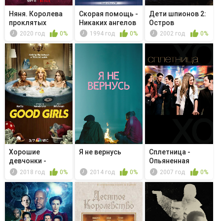
Няня. Королева
Скорая помощь -
Дети шпионов 2:
проклятых
Никаких ангелов
Остров
нет
несбывшихся
2020 год
0%
1994 год
0%
2002 год
0%
на...
Хорошие
Я не вернусь
Сплетница -
девчонки -
Опьяненная
Special Sauce
2018 год
0%
2014 год
0%
2007 год
0%