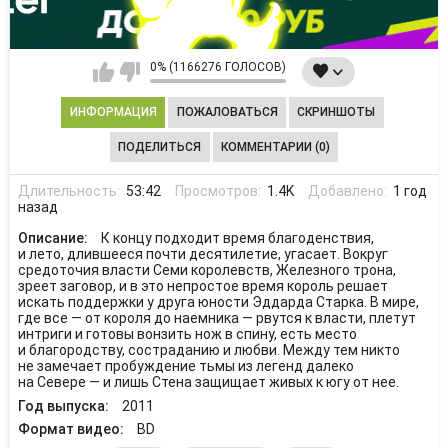
0% (1166276 ГОЛОСОВ)
ИНФОРМАЦИЯ
ПОЖАЛОВАТЬСЯ
СКРИНШОТЫ
ПОДЕЛИТЬСЯ
КОММЕНТАРИИ (0)
Длительность:
53:42
Просмотров:
1.4K
Добавлено:
1 год
назад
Описание:
К концу подходит время благоденствия,
и лето, длившееся почти десятилетие, угасает. Вокруг
средоточия власти Семи королевств, Железного трона,
зреет заговор, и в это непростое время король решает
искать поддержки у друга юности Эддарда Старка. В мире,
где все — от короля до наемника — рвутся к власти, плетут
интриги и готовы вонзить нож в спину, есть место
и благородству, состраданию и любви. Между тем никто
не замечает пробуждение тьмы из легенд далеко
на Севере — и лишь Стена защищает живых к югу от нее.
Год выпуска:
2011
Формат видео:
BD