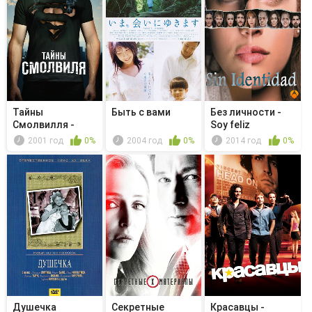
Тайны
Быть с вами
Без личности -
Смолвилля -
Soy feliz
Стрела
2001 год
0%
2004 год
0%
2014 год
0%
Душечка
Секретные
Красавцы -