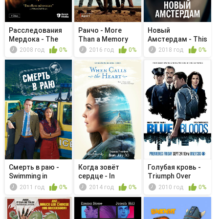
Расследования
Ранчо - More
Новый
Мердока - The
Than a Memory
Амстердам - This
Spy Who L...
Is Not the End
2008 год
0%
2016 год
0%
2018 год
0%
Смерть в раю -
Когда зовёт
Голубая кровь -
Swimming in
сердце - In
Triumph Over
Murder
Perfect Unity
Trauma
2011 год
0%
2014 год
0%
2010 год
0%