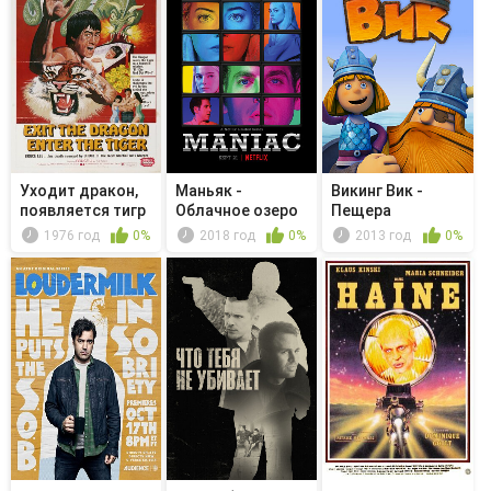
Уходит дракон,
Маньяк -
Викинг Вик -
появляется тигр
Облачное озеро
Пещера
замёрзших
1976 год
0%
2018 год
0%
2013 год
0%
голосов