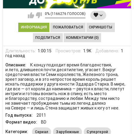
0% (1166276 ГОЛОСОВ)
ИНФОРМАЦИЯ
ПОЖАЛОВАТЬСЯ
СКРИНШОТЫ
ПОДЕЛИТЬСЯ
КОММЕНТАРИИ (0)
Длительность:
1:00:15
Просмотров:
1.9K
Добавлено:
1
год назад
Описание:
К концу подходит время благоденствия,
и лето, длившееся почти десятилетие, угасает. Вокруг
средоточия власти Семи королевств, Железного трона,
зреет заговор, и в это непростое время король решает
искать поддержки у друга юности Эддарда Старка. В мире,
где все — от короля до наемника — рвутся к власти, плетут
интриги и готовы вонзить нож в спину, есть место
и благородству, состраданию и любви. Между тем никто
не замечает пробуждение тьмы из легенд далеко
на Севере — и лишь Стена защищает живых к югу от нее.
Год выпуска:
2011
Формат видео:
BD
Категории:
Сериал
Зарубежные
Супергерой