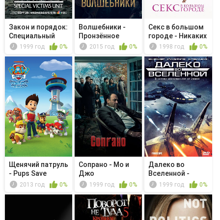
Закон и порядок:
Волшебники -
Секс в большом
Специальный
Пронзённое
городе - Никаких
корпус -...
сердце
если,...
1999 год
0%
2015 год
0%
1998 год
0%
Щенячий патруль
Сопрано - Мо и
Далеко во
- Pups Save
Джо
Вселенной -
Election ...
Голубая
2013 год
0%
1999 год
0%
1999 год
0%
рапсодия