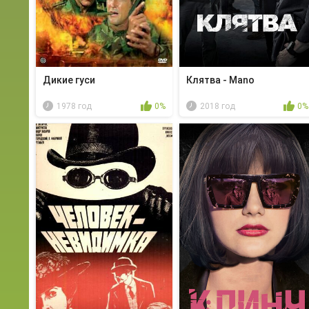
Дикие гуси
Клятва - Mano
1978 год
0%
2018 год
0%