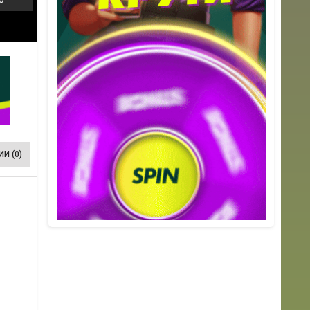
И (0)