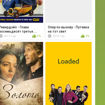
Ривердэйл - Глава
Опер по вызову - Путевка
восемьдесят третья....
на тот свет
2017 год
0%
2018 год
0%