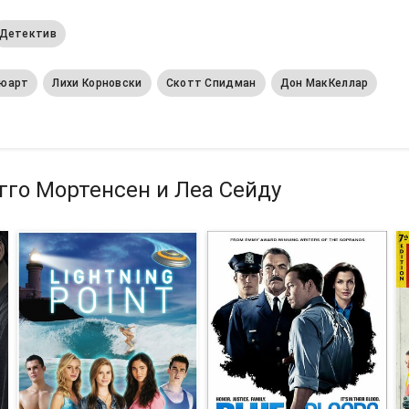
Детектив
тюарт
Лихи Корновски
Скотт Спидман
Дон МакКеллар
гго Мортенсен и Леа Сейду