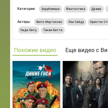
Категории:
Зарубежные
Фантастика
Драма
Актеры:
Вигго Мортенсен
Леа Сейду
Кристен С
Надя Литц
Таная Битти
Похожие видео
Еще видео с Ви