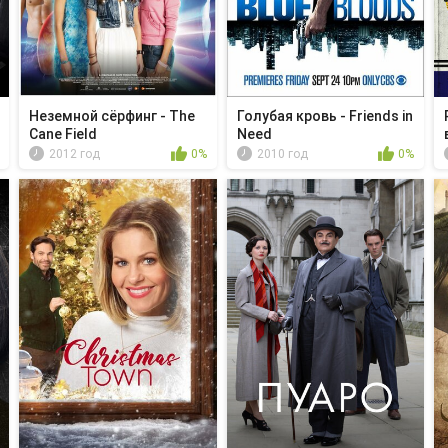
Неземной сёрфинг - The
Голубая кровь - Friends in
Cane Field
Need
2012 год
0%
2010 год
0%