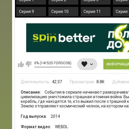
Серия 9
Серия 10
Серия 11
Серия 
0% (141525 ГОЛОСОВ)
ИНФОРМАЦ
Длительность:
42:37
Просмотров:
8.8K
Добавле
Описание:
События в сериале начинают разворачиват
цивилизацию уничтожила страшная атомная война. Выс
корабль, где находятся те, кто выжил после страшной
Землю отправляют космический челнок, на котором нах
Год выпуска:
2014
Формат видео:
WEBDL