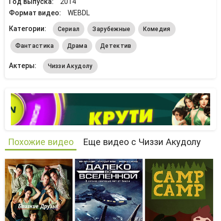
Год выпуска:
2014
Формат видео:
WEBDL
Категории:
Сериал
Зарубежные
Комедия
Фантастика
Драма
Детектив
Актеры:
Чиззи Акудолу
Похожие видео
Еще видео с Чиззи Акудолу