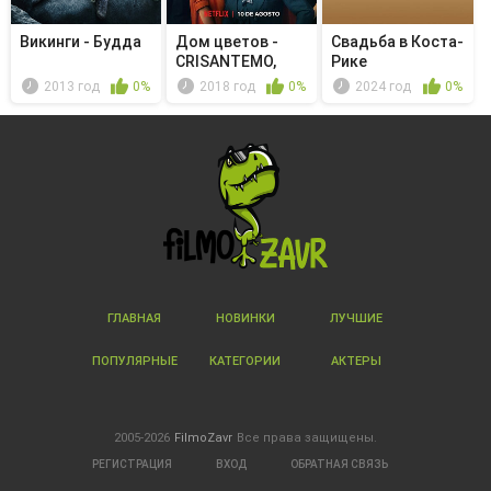
Викинги - Будда
Дом цветов -
Свадьба в Коста-
CRISANTEMO,
Рике
(Símb. dolor)
2013 год
0%
2018 год
0%
2024 год
0%
ГЛАВНАЯ
НОВИНКИ
ЛУЧШИЕ
ПОПУЛЯРНЫЕ
КАТЕГОРИИ
АКТЕРЫ
2005-2026
FilmoZavr
Все права защищены.
РЕГИСТРАЦИЯ
ВХОД
ОБРАТНАЯ СВЯЗЬ