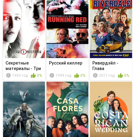
Секретные
Русский киллер
Ривердэйл -
материалы - Три
Глава
слова
шестьдесят
1993 год
0%
1999 год
0%
2017 год
0%
первая. ...