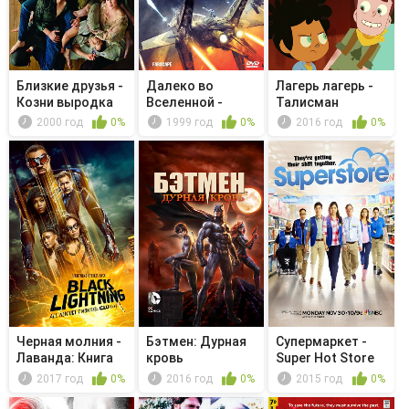
Близкие друзья -
Далеко во
Лагерь лагерь -
Козни выродка
Вселенной -
Талисман
Голубая
2000 год
0%
1999 год
0%
2016 год
0%
рапсодия
Черная молния -
Бэтмен: Дурная
Супермаркет -
Лаванда: Книга
кровь
Super Hot Store
Надежды
2017 год
0%
2016 год
0%
2015 год
0%