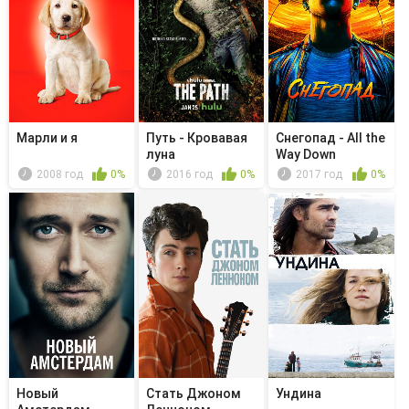
Марли и я
Путь - Кровавая
Снегопад - All the
луна
Way Down
2008 год
0%
2016 год
0%
2017 год
0%
Новый
Стать Джоном
Ундина