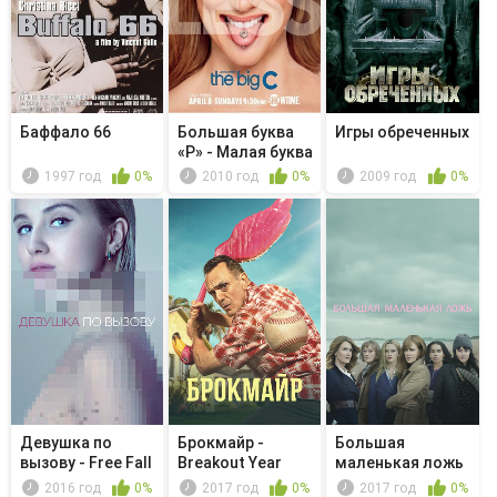
Баффало 66
Большая буква
Игры обреченных
«Р» - Малая буква
«р»
1997 год
0%
2010 год
0%
2009 год
0%
Девушка по
Брокмайр -
Большая
вызову - Free Fall
Breakout Year
маленькая ложь
- Обстановка н...
2016 год
0%
2017 год
0%
2017 год
0%