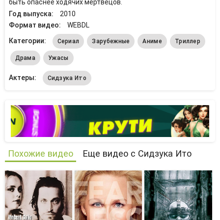
быть опаснее ходячих мертвецов.
Год выпуска:
2010
Формат видео:
WEBDL
Категории:
Сериал
Зарубежные
Аниме
Триллер
Драма
Ужасы
Актеры:
Сидзука Ито
Похожие видео
Еще видео с Сидзука Ито