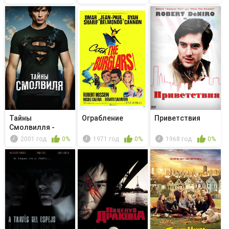
Тайны
Ограбление
Приветствия
Смолвилля -
Ученик
2001 год
0%
1971 год
0%
1968 год
0%