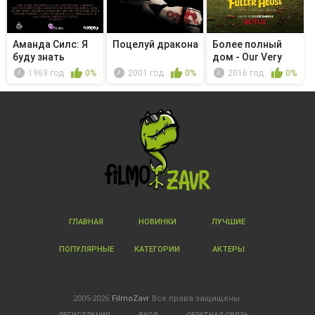
Аманда Силс: Я
Поцелуй дракона
Более полный
буду знать
дом - Our Very
Last Show...
1969 год
0%
2001 год
0%
2016 год
0%
ГЛАВНАЯ
НОВИНКИ
ЛУЧШИЕ
ПОПУЛЯРНЫЕ
КАТЕГОРИИ
АКТЕРЫ
2005-2026
FilmoZavr
Все права защищены.