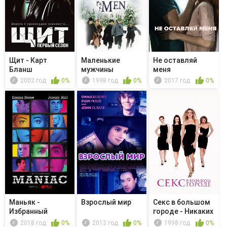
Щит - Карт
Маленькие
Не оставляй
Бланш
мужчины
меня
2002 год
0%
1998 год
0%
2017 год
0%
Маньяк -
Взрослый мир
Секс в большом
Избранный
городе - Никаких
если,...
2018 год
0%
2013 год
0%
1998 год
0%