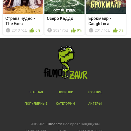
Страна чудес -
Озеро Каддо
Брокмайр -
The Exes
Caught in a
Rundown
2013 год
0%
2024 год
0%
2017 год
0%
ГЛАВНАЯ
НОВИНКИ
ЛУЧШИЕ
ПОПУЛЯРНЫЕ
КАТЕГОРИИ
АКТЕРЫ
2005-2026
FilmoZavr
Все права защищены.