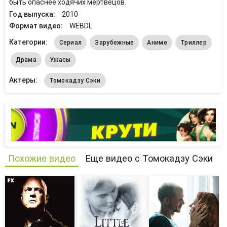
быть опаснее ходячих мертвецов.
Год выпуска:
2010
Формат видео:
WEBDL
Категории:
Сериал
Зарубежные
Аниме
Триллер
Драма
Ужасы
Актеры:
Томокадзу Сэки
Похожие видео
Еще видео с Томокадзу Сэки