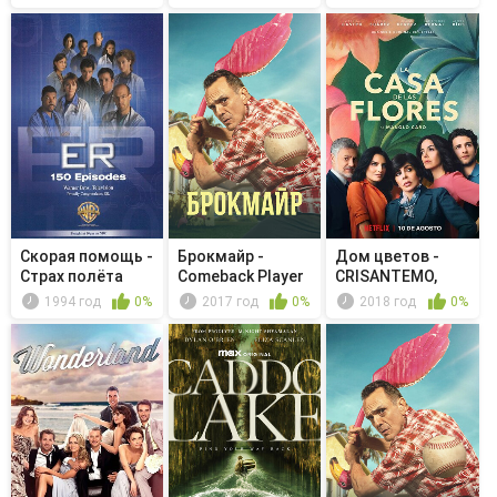
Скорая помощь -
Брокмайр -
Дом цветов -
Страх полёта
Comeback Player
CRISANTEMO,
of the Year
(Símb. dolor)
1994 год
0%
2017 год
0%
2018 год
0%