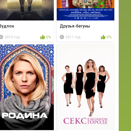
Вудлон
Друзья-бегуны
2015 год
0%
2011 год
0%