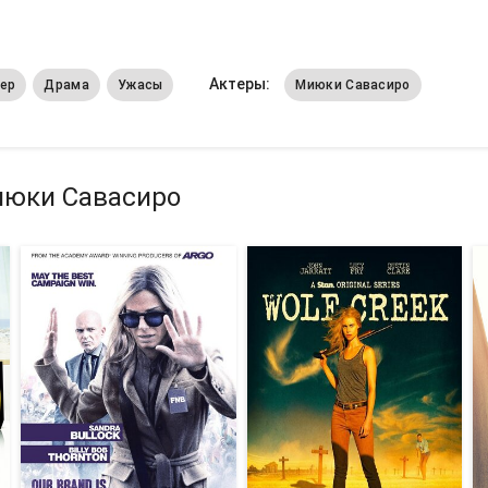
Актеры:
ер
Драма
Ужасы
Миюки Савасиро
июки Савасиро