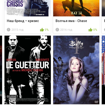
Наш бренд – кризис
Волчья яма - Chase
2015 год
0%
2016 год
0%