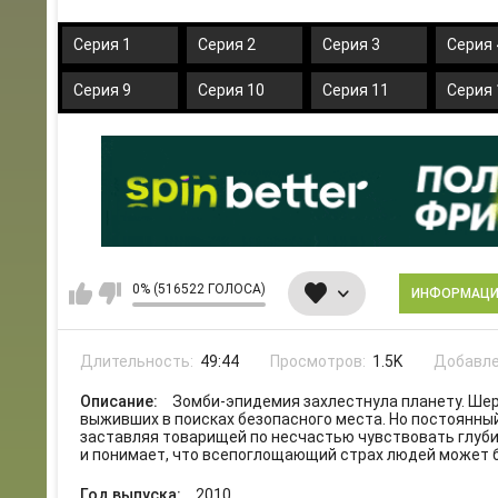
Серия 1
Серия 2
Серия 3
Серия 
Серия 9
Серия 10
Серия 11
Серия 
0% (516522 ГОЛОСА)
ИНФОРМАЦ
Длительность:
49:44
Просмотров:
1.5K
Добавле
Описание:
Зомби-эпидемия захлестнула планету. Шер
выживших в поисках безопасного места. Но постоянны
заставляя товарищей по несчастью чувствовать глуби
и понимает, что всепоглощающий страх людей может 
Год выпуска:
2010