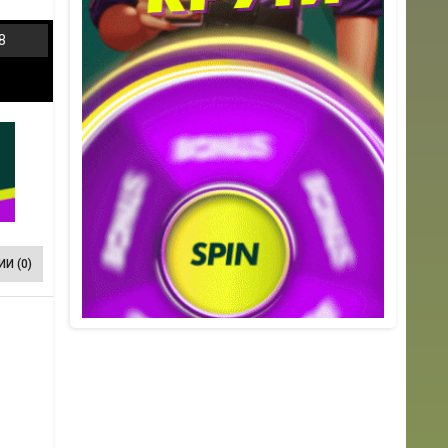
8
И (0)