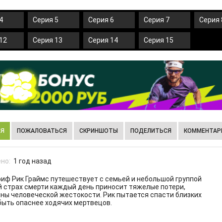
4
Серия 5
Серия 6
Серия 7
Серия 
12
Серия 13
Серия 14
Серия 15
ИЯ
ПОЖАЛОВАТЬСЯ
СКРИНШОТЫ
ПОДЕЛИТЬСЯ
КОММЕНТАРИ
но:
1 год назад
иф Рик Граймс путешествует с семьей и небольшой группой
й страх смерти каждый день приносит тяжелые потери,
ны человеческой жестокости. Рик пытается спасти близких
быть опаснее ходячих мертвецов.