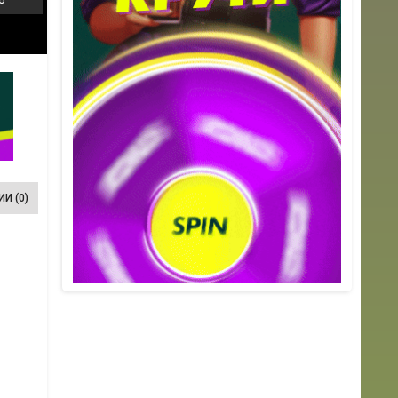
И (0)