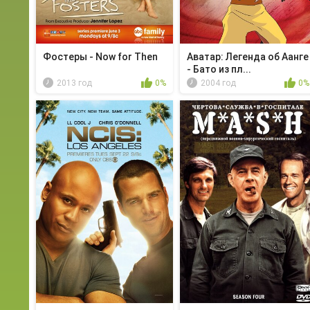
Фостеры - Now for Then
Аватар: Легенда об Аанге
- Бато из пл...
2013 год
0%
2004 год
0%