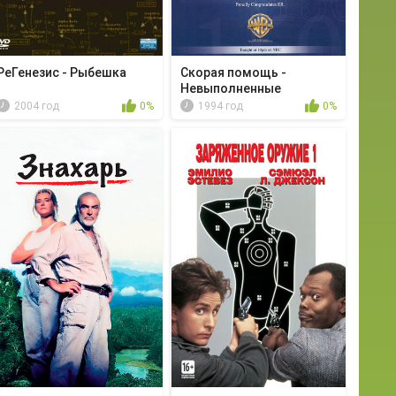
РеГенезис - Рыбешка
Скорая помощь -
Невыполненные
обязате...
2004 год
0%
1994 год
0%