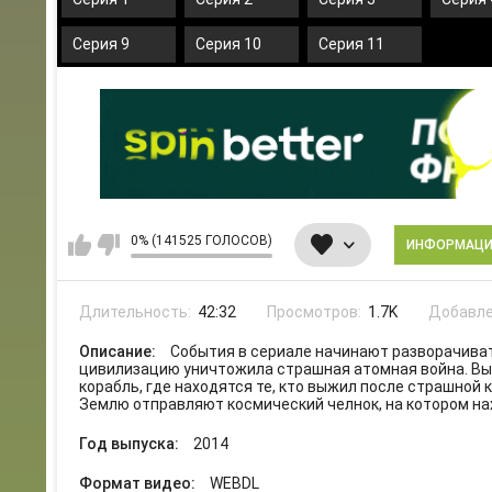
Серия 9
Серия 10
Серия 11
0% (141525 ГОЛОСОВ)
ИНФОРМАЦ
Длительность:
42:32
Просмотров:
1.7K
Добавле
Описание:
События в сериале начинают разворачиват
цивилизацию уничтожила страшная атомная война. Выс
корабль, где находятся те, кто выжил после страшной
Землю отправляют космический челнок, на котором нах
Год выпуска:
2014
Формат видео:
WEBDL