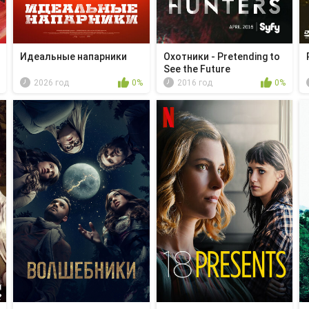
Идеальные напарники
Охотники - Pretending to
See the Future
2026 год
0%
2016 год
0%