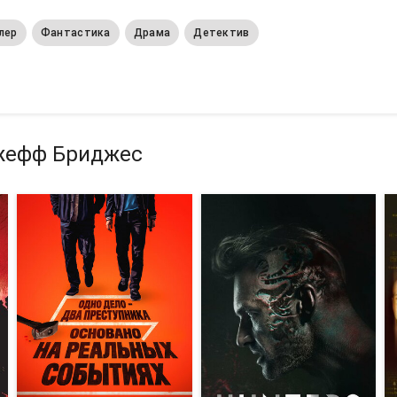
лер
Фантастика
Драма
Детектив
жефф Бриджес