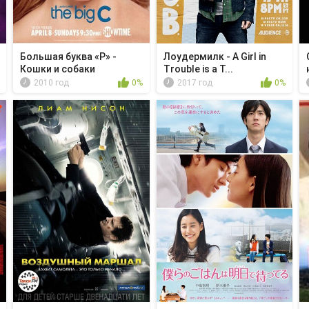
Большая буква «Р» -
Лоудермилк - A Girl in
Кошки и собаки
Trouble is a T...
2010 год
0%
2017 год
0%