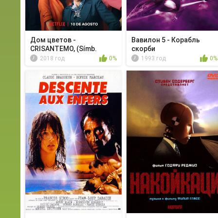
Дом цветов -
Вавилон 5 - Корабль
CRISANTEMO, (Símb.
скорби
dolor)
2018 год
0%
1993 год
0%