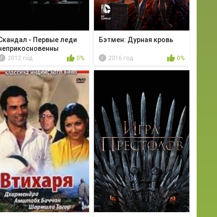
Скандал - Первые леди
Бэтмен: Дурная кровь
неприкосновенны
2012 год
0%
2016 год
0%