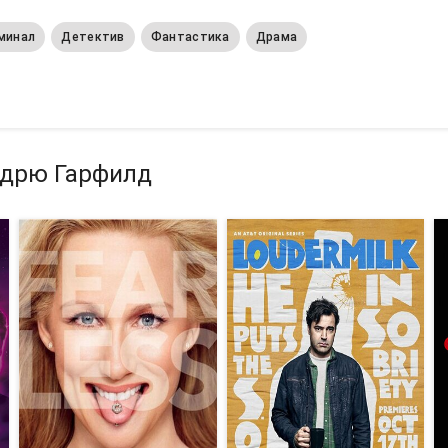
минал
Детектив
Фантастика
Драма
ндрю Гарфилд