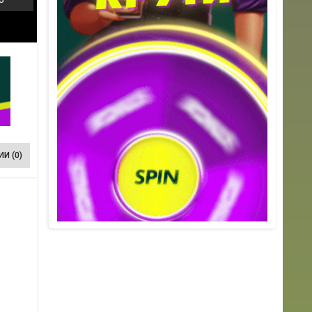
И (0)