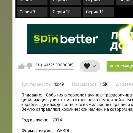
Серия 9
Серия 10
Серия 11
0% (141525 ГОЛОСОВ)
ИНФОРМАЦ
Длительность:
40:49
Просмотров:
1.5K
Добавле
Описание:
События в сериале начинают разворачиват
цивилизацию уничтожила страшная атомная война. Выс
корабль, где находятся те, кто выжил после страшной
Землю отправляют космический челнок, на котором нах
Год выпуска:
2014
Формат видео:
WEBDL