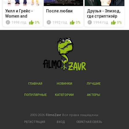
Уилл и Грейс -
После любви
Друзья - Эпизод,
Women and
где стриптизёр
Children First
плачет
1998 год
0%
1992 год
0%
1994 год
0%
ГЛАВНАЯ
НОВИНКИ
ЛУЧШИЕ
ПОПУЛЯРНЫЕ
КАТЕГОРИИ
АКТЕРЫ
2005-2026
FilmoZavr
Все права защищены.
РЕГИСТРАЦИЯ
ВХОД
ОБРАТНАЯ СВЯЗЬ