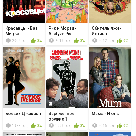
Красавцы - Бат
Рик и Морти -
Обитель лжи -
Мицва
Analyze Piss
Истина
2004 год
0%
2013 год
0%
2012 год
0%
Боевик Джексон
Заряженное
Мама - Июль
оружие 1
1988 год
0%
1993 год
0%
2016 год
0%