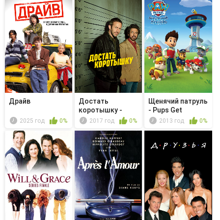
Драйв
Достать
Щенячий патруль
коротышку -
- Pups Get
Selenite
Growing/Pu...
2025 год
0%
2017 год
0%
2013 год
0%