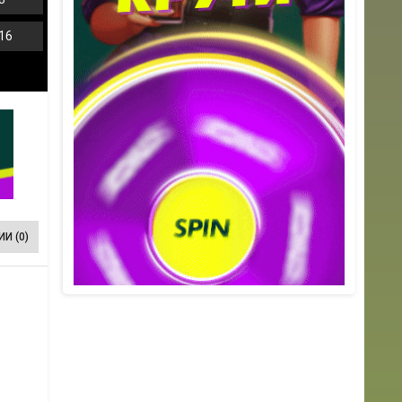
16
И (0)