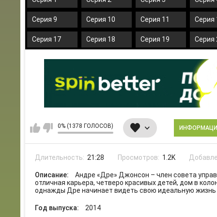
Серия 9
Серия 10
Серия 11
Серия 
Серия 17
Серия 18
Серия 19
Серия 
0% (1378 ГОЛОСОВ)
ИНФОРМАЦ
Длительность:
21:28
Просмотров:
1.2K
Добавле
Описание:
Андре «Дре» Джонсон – член совета упра
отличная карьера, четверо красивых детей, дом в коло
однажды Дре начинает видеть свою идеальную жизнь
Год выпуска:
2014