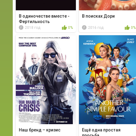
В одиночестве вместе -
В поисках Дори
Фертильность
2018 год
0%
2016 год
0%
Наш бренд – кризис
Ещё одна простая
просьба