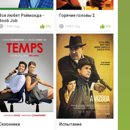
Все любят Рэймонда -
Горячие головы 2
Boob Job
1996 год
0%
1993 год
0%
Сезонники
Испытание