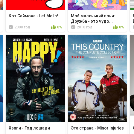
Кот Саймона - Let Me In!
Мой маленький пони:
Дружба - это чудо...
2008 год
0%
2010 год
0%
Хэппи - Год лошади
Эта страна - Minor Injuries