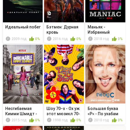
Идеальный побег
Бэтмен: Дурная
Маньяк -
кровь
Избранный
2009 год
0%
2016 год
0%
2018 год
0%
Несгибаемая
Шоу 70−х - Ох уж
Большая буква
Кимми Шмидт -
этот мюзикл 70-
«Р» - По ухабам
Kimmy Sees ...
х
2015 год
0%
1998 год
0%
2010 год
0%