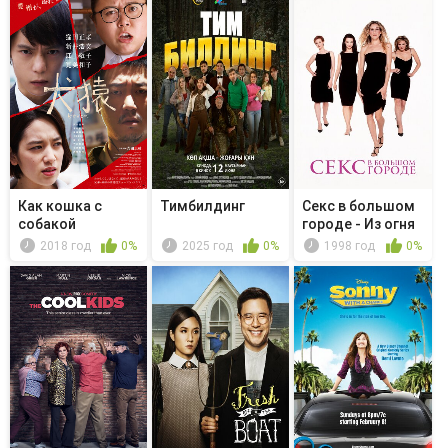
Как кошка с
Тимбилдинг
Секс в большом
собакой
городе - Из огня
да в ...
2018 год
0%
2025 год
0%
1998 год
0%