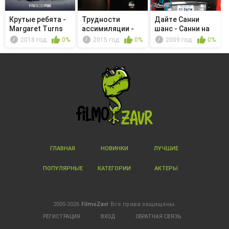
Крутые ребята -
Трудности
Дайте Санни
Margaret Turns
ассимиляции -
шанс - Санни на
65
Citizen Jessica
кухне с у...
2018 год
0%
2015 год
0%
2009 год
0%
ГЛАВНАЯ
НОВИНКИ
ЛУЧШИЕ
ПОПУЛЯРНЫЕ
КАТЕГОРИИ
АКТЕРЫ
2005-2026
FilmoZavr
Все права защищены.
РЕГИСТРАЦИЯ
ВХОД
ОБРАТНАЯ СВЯЗЬ