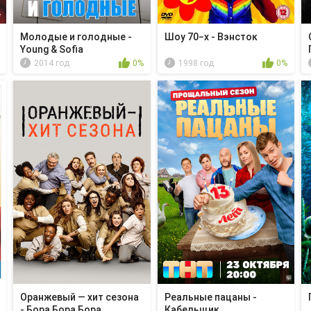
Молодые и голодные -
Шоу 70−х - Вэнсток
Young & Sofia
2014 год
0%
1998 год
0%
Оранжевый — хит сезона
Реальные пацаны -
- Бора Бора Бора
Кабельщик