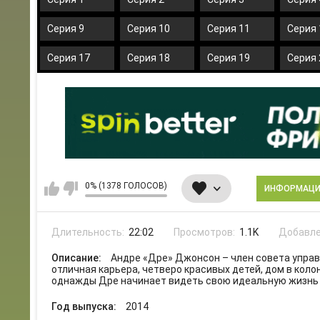
Серия 9
Серия 10
Серия 11
Серия 
Серия 17
Серия 18
Серия 19
Серия 
0% (1378 ГОЛОСОВ)
ИНФОРМАЦ
Длительность:
22:02
Просмотров:
1.1K
Добавле
Описание:
Андре «Дре» Джонсон – член совета упра
отличная карьера, четверо красивых детей, дом в коло
однажды Дре начинает видеть свою идеальную жизнь
Год выпуска:
2014