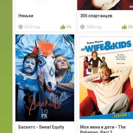
Няньки
305 спартанцев
2012 год
0%
2008 год
0%
Баскетс - Sweat Equity
Моя жена и дети - The
Bahamas: Part 2