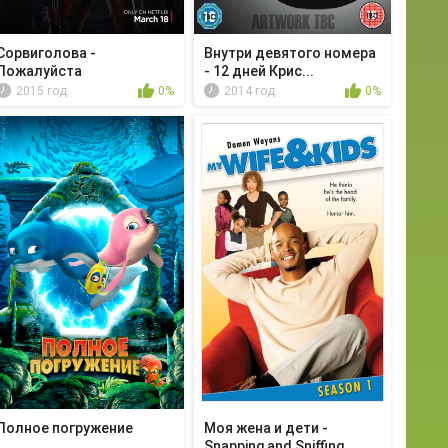
Сорвиголова -
Внутри девятого номера
Пожалуйста
- 12 дней Крис...
2015 год
0%
2014 год
0%
Полное погружение
Моя жена и дети -
Snapping and Sniffing