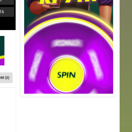
16
И (0)