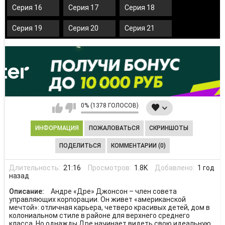
Серия 16
Серия 17
Серия 18
Серия 19
Серия 20
Серия 21
0% (1378 ГОЛОСОВ)
ИНФОРМАЦИЯ
ПОЖАЛОВАТЬСЯ
СКРИНШОТЫ
ПОДЕЛИТЬСЯ
КОММЕНТАРИИ (0)
Длительность:
21:16
Просмотров:
1.8K
Добавлено:
1 год
назад
Описание:
Андре «Дре» Джонсон – член совета
управляющих корпорации. Он живет «американской
мечтой»: отличная карьера, четверо красивых детей, дом в
колониальном стиле в районе для верхнего среднего
класса. Но однажды Дре начинает видеть свою идеальную