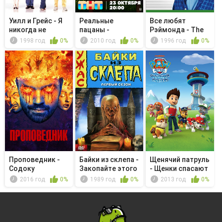
Уилл и Грейс - Я
Реальные
Все любят
никогда не
пацаны -
Рэймонда - The
обещал ва...
Хороший плохой
Bigger Person
1998 год
0%
2010 год
0%
1996 год
0%
секс
Проповедник -
Байки из склепа -
Щенячий патруль
Содоку
Закопайте этого
- Щенки спасают
кот...
купан...
2016 год
0%
1989 год
0%
2013 год
0%