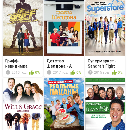
Грифф-
Детство
Супермаркет -
невидимка
Шелдона - A
Sandra's Fight
German Folk Song
2010 год
0%
2017 год
0%
2015 год
0%
...