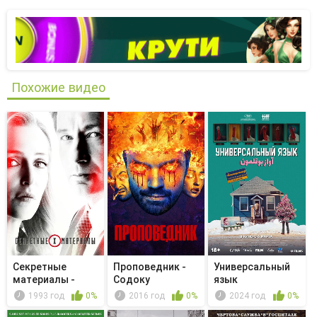
Похожие видео
Секретные
Проповедник -
Универсальный
материалы -
Содоку
язык
Последний
1993 год
0%
2016 год
0%
2024 год
0%
отдых...