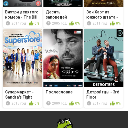
Внутри девятого
Десять
Зои Харт из
номера - The Bill
заповедей
южного штата -
Мы никогда...
2014 год
0%
2005 год
0%
2011 год
0%
Супермаркет -
Послесловие
Детройтцы - 3rd
Sandra's Fight
Floor
2015 год
0%
2009 год
0%
2017 год
0%